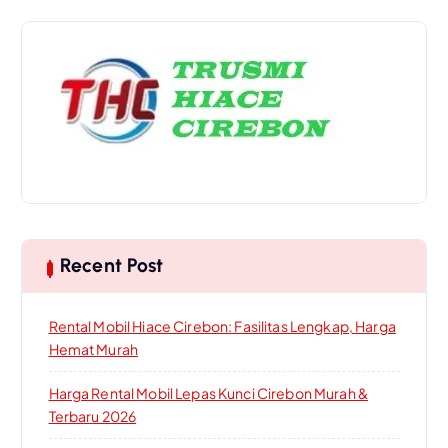
c
h
f
o
r
:
Recent Post
Rental Mobil Hiace Cirebon: Fasilitas Lengkap, Harga
Hemat Murah
Harga Rental Mobil Lepas Kunci Cirebon Murah &
Terbaru 2026