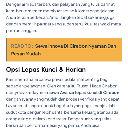
Dengan armada terbaru dan pelayanan yang tulus dari hati,
kami berkomitmen membuat setiap kilometer perjalanan
Anda terasa berkesan. Ambil langkah tepat sekarang juga
dengan memilih partner yang sudah teruji kualitasnya di mata
para pelanggan.
READ TO:
Sewa Innova Di Cirebon Nyaman Dan
Pesan Mudah
Opsi Lepas Kunci & Harian
Kami memahami bahwa privasi adalah hal penting bagi
sebagian pelanggan. Oleh karena itu, Trusmi Hiace Cirebon
menyediakan layanan
sewa Avanza lepas kunci di Cirebon
dengan syarat yang mudah dan proses verifikasi yang cepat.
Layanan ini sangat cocok bagi Anda yang ingin menjelajahi
sudut kota dengan lebih santai bersama keluarga tanpa ada
orang asing di dalam kendaraan. Dengan unit yang selalu
bersih dan performa mesin yang prima, Anda bisa