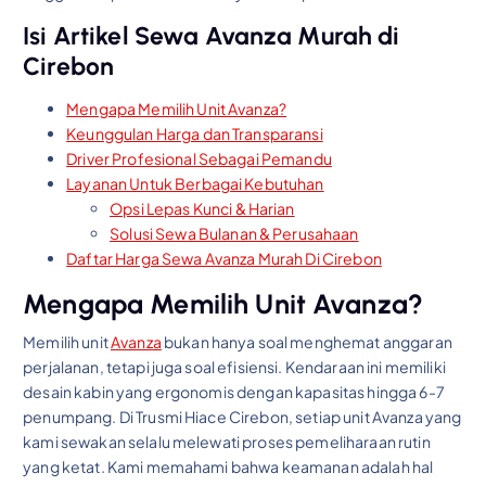
Isi Artikel Sewa Avanza Murah di
Cirebon
Mengapa Memilih Unit Avanza?
Keunggulan Harga dan Transparansi
Driver Profesional Sebagai Pemandu
Layanan Untuk Berbagai Kebutuhan
Opsi Lepas Kunci & Harian
Solusi Sewa Bulanan & Perusahaan
Daftar Harga Sewa Avanza Murah Di Cirebon
Mengapa Memilih Unit Avanza?
Memilih unit
Avanza
bukan hanya soal menghemat anggaran
perjalanan, tetapi juga soal efisiensi. Kendaraan ini memiliki
desain kabin yang ergonomis dengan kapasitas hingga 6-7
penumpang. Di Trusmi Hiace Cirebon, setiap unit Avanza yang
kami sewakan selalu melewati proses pemeliharaan rutin
yang ketat. Kami memahami bahwa keamanan adalah hal