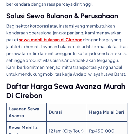
berkendara dengan rasa percaya diri tinggi.
Solusi Sewa Bulanan & Perusahaan
Bagi sektor korporasi atau instansi yang membutuhkan
kendaraan operasional jangka panjang, kami menawarkan
paket
sewa mobil bulanan di Cirebon
dengan harga yang
jauh lebih hemat. Layanan bulanan ini sudah termasuk fasilitas
perawatan rutin dan unit pengganti jika terjadi kendala teknis,
sehingga produktivitas bisnis Anda tidak akan terganggu.
Kami berkomitmen menjadi mitra transportasi yang handal
untuk mendukung mobilitas kerja Anda di wilayah Jawa Barat.
Daftar Harga Sewa Avanza Murah
Di Cirebon
Layanan Sewa
Durasi
Harga Mulai Dari
Avanza
Sewa Mobil +
12 Jam (City Tour)
Rp450.000