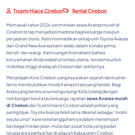
Trusmi Hiace Cirebon
Rental Cirebon
Memasuki tahun 2026, permintaan sewa Avanza murah di
Cirebon tetap menjadi primadona bagi keluarga maupun
perjalanan bisnis. Kami memastikan setiap unit Toyota Avanza
dan Grand New Avanza kami selalu dalam kondisi prima,
bersih, dan wangi. Kami sangat memahami bahwa
kenyamanan Anda adalah prioritas utama, terutama untuk
mobilitas tinggi di wilayah Cirebon dan sekitarnya.
Menjelajahi Kota Cirebon yang kaya akan sejarah dan kuliner
tentu membutuhkan moda transportasi yang handal. Bagi
Anda yang berencana mengunjungi Kota Udang dengan
rombongan kecil atau keluarga, layanan
sewa Avanza murah
di Cirebon
dari Trusmi Hiace Cirebon adalah pilihan yang
paling bijak. Toyota Avanza telah lama dikenal sebagai “mobil
sejuta umat” karena ketangguhannya dalam menempuh
berbagai medan jalan, mulai dari pusat kota yang padat
hingga area perbukitan di wilayah Kabupaten Cirebon.