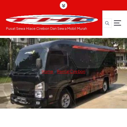
S
k
i
p
t
Pusat Sewa Hiace Cirebon Dan Sewa Mobil Murah
o
c
o
n
t
e
Home
»
Rental Cirebon
n
t