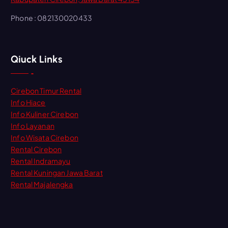
Phone : 082130020433
Qiuck Links
Cirebon Timur Rental
Info Hiace
Info Kuliner Cirebon
Info Layanan
Info Wisata Cirebon
Rental Cirebon
Rental Indramayu
Rental Kuningan Jawa Barat
Rental Majalengka