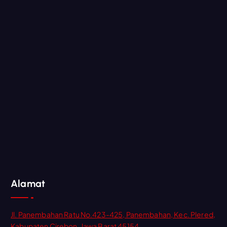
Alamat
Jl. Panembahan Ratu No.423-425, Panembahan, Kec. Plered,
Kabupaten Cirebon, Jawa Barat 45154