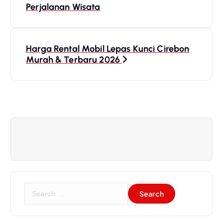
Perjalanan Wisata
s
t
n
Harga Rental Mobil Lepas Kunci Cirebon
a
Murah & Terbaru 2026
v
i
g
a
t
i
o
n
S
e
a
r