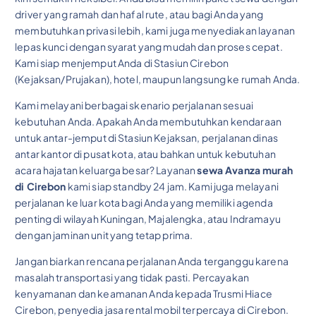
driver yang ramah dan hafal rute, atau bagi Anda yang
membutuhkan privasi lebih, kami juga menyediakan layanan
lepas kunci dengan syarat yang mudah dan proses cepat.
Kami siap menjemput Anda di Stasiun Cirebon
(Kejaksan/Prujakan), hotel, maupun langsung ke rumah Anda.
Kami melayani berbagai skenario perjalanan sesuai
kebutuhan Anda. Apakah Anda membutuhkan kendaraan
untuk antar-jemput di Stasiun Kejaksan, perjalanan dinas
antar kantor di pusat kota, atau bahkan untuk kebutuhan
acara hajatan keluarga besar? Layanan
sewa Avanza murah
di Cirebon
kami siap standby 24 jam. Kami juga melayani
perjalanan ke luar kota bagi Anda yang memiliki agenda
penting di wilayah Kuningan, Majalengka, atau Indramayu
dengan jaminan unit yang tetap prima.
Jangan biarkan rencana perjalanan Anda terganggu karena
masalah transportasi yang tidak pasti. Percayakan
kenyamanan dan keamanan Anda kepada Trusmi Hiace
Cirebon, penyedia jasa rental mobil terpercaya di Cirebon.