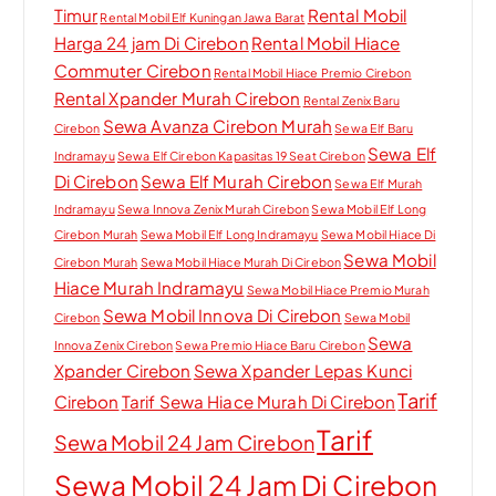
Timur
Rental Mobil
Rental Mobil Elf Kuningan Jawa Barat
Harga 24 jam Di Cirebon
Rental Mobil Hiace
Commuter Cirebon
Rental Mobil Hiace Premio Cirebon
Rental Xpander Murah Cirebon
Rental Zenix Baru
Sewa Avanza Cirebon Murah
Cirebon
Sewa Elf Baru
Sewa Elf
Indramayu
Sewa Elf Cirebon Kapasitas 19 Seat Cirebon
Di Cirebon
Sewa Elf Murah Cirebon
Sewa Elf Murah
Indramayu
Sewa Innova Zenix Murah Cirebon
Sewa Mobil Elf Long
Cirebon Murah
Sewa Mobil Elf Long Indramayu
Sewa Mobil Hiace Di
Sewa Mobil
Cirebon Murah
Sewa Mobil Hiace Murah Di Cirebon
Hiace Murah Indramayu
Sewa Mobil Hiace Premio Murah
Sewa Mobil Innova Di Cirebon
Cirebon
Sewa Mobil
Sewa
Innova Zenix Cirebon
Sewa Premio Hiace Baru Cirebon
Xpander Cirebon
Sewa Xpander Lepas Kunci
Tarif
Cirebon
Tarif Sewa Hiace Murah Di Cirebon
Tarif
Sewa Mobil 24 Jam Cirebon
Sewa Mobil 24 Jam Di Cirebon