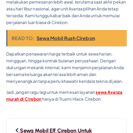
melakukan pemesanan lebih awal, terutama saat akhir pekan
atau hari libur nasional, agar unit Avanza pilihan Anda tetap
tersedia. Kami tunggu kabar baik dari Anda untuk memulai
perjalanan luar biasa di Cirebon.
READ TO:
Sewa Mobil Rush Cirebon
Dapatkan penawaran harga terbaik untuk sewa harian,
mingguan, hingga kontrak bulanan perusahaan. Dengan
dukungan mekanik internal, kami menjamin perjalanan Anda
bersama keluarga akan terasa lebih aman dan
menyenangkan tanpa perlu khawatir kendala teknis di jalan.
Jadi, jangan ragu lagi untuk memesan layanan
sewa Avanza
murah di Cirebon
hanya di Trusmi Hiace Cirebon.
P
o
Sewa Mobil Elf Cirebon Untuk