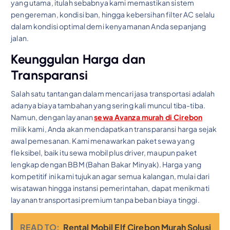
yang utama, itulah sebabnya kami memastikan sistem
pengereman, kondisi ban, hingga kebersihan filter AC selalu
dalam kondisi optimal demi kenyamanan Anda sepanjang
jalan.
Keunggulan Harga dan
Transparansi
Salah satu tantangan dalam mencari jasa transportasi adalah
adanya biaya tambahan yang sering kali muncul tiba-tiba.
Namun, dengan layanan
sewa Avanza murah di Cirebon
milik kami, Anda akan mendapatkan transparansi harga sejak
awal pemesanan. Kami menawarkan paket sewa yang
fleksibel, baik itu sewa mobil plus driver, maupun paket
lengkap dengan BBM (Bahan Bakar Minyak). Harga yang
kompetitif ini kami tujukan agar semua kalangan, mulai dari
wisatawan hingga instansi pemerintahan, dapat menikmati
layanan transportasi premium tanpa beban biaya tinggi.
READ TO:
Rental Mobil Elf Cirebon Murah Solusi