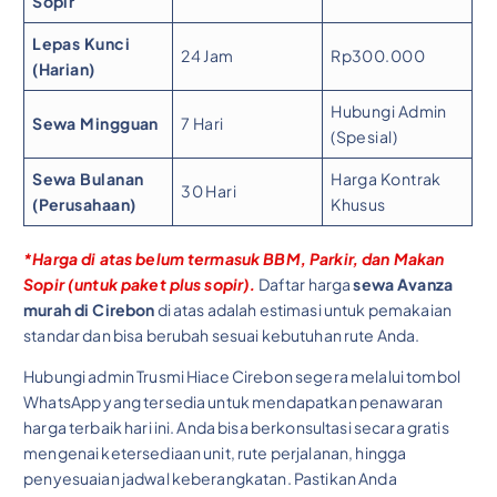
Sopir
Lepas Kunci
24 Jam
Rp300.000
(Harian)
Hubungi Admin
Sewa Mingguan
7 Hari
(Spesial)
Sewa Bulanan
Harga Kontrak
30 Hari
(Perusahaan)
Khusus
*Harga di atas belum termasuk BBM, Parkir, dan Makan
Sopir (untuk paket plus sopir).
Daftar harga
sewa Avanza
murah di Cirebon
di atas adalah estimasi untuk pemakaian
standar dan bisa berubah sesuai kebutuhan rute Anda.
Hubungi admin Trusmi Hiace Cirebon segera melalui tombol
WhatsApp yang tersedia untuk mendapatkan penawaran
harga terbaik hari ini. Anda bisa berkonsultasi secara gratis
mengenai ketersediaan unit, rute perjalanan, hingga
penyesuaian jadwal keberangkatan. Pastikan Anda