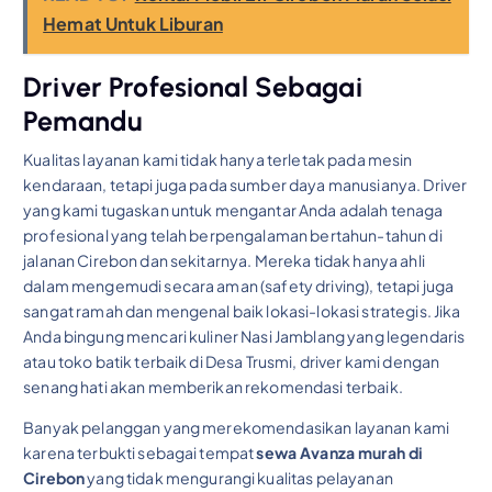
Hemat Untuk Liburan
Driver Profesional Sebagai
Pemandu
Kualitas layanan kami tidak hanya terletak pada mesin
kendaraan, tetapi juga pada sumber daya manusianya. Driver
yang kami tugaskan untuk mengantar Anda adalah tenaga
profesional yang telah berpengalaman bertahun-tahun di
jalanan Cirebon dan sekitarnya. Mereka tidak hanya ahli
dalam mengemudi secara aman (safety driving), tetapi juga
sangat ramah dan mengenal baik lokasi-lokasi strategis. Jika
Anda bingung mencari kuliner Nasi Jamblang yang legendaris
atau toko batik terbaik di Desa Trusmi, driver kami dengan
senang hati akan memberikan rekomendasi terbaik.
Banyak pelanggan yang merekomendasikan layanan kami
karena terbukti sebagai tempat
sewa Avanza murah di
Cirebon
yang tidak mengurangi kualitas pelayanan