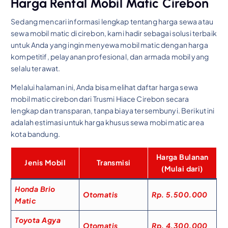
Harga Rental Mobil Matic Cirebon
Sedang mencari informasi lengkap tentang harga sewa atau
sewa mobil matic di cirebon, kami hadir sebagai solusi terbaik
untuk Anda yang ingin menyewa mobil matic dengan harga
kompetitif, pelayanan profesional, dan armada mobil yang
selalu terawat.
Melalui halaman ini, Anda bisa melihat daftar harga sewa
mobil matic cirebon dari Trusmi Hiace Cirebon secara
lengkap dan transparan, tanpa biaya tersembunyi. Berikut ini
adalah estimasi untuk harga khusus sewa mobi matic area
kota bandung.
Harga Bulanan
Jenis Mobil
Transmisi
(Mulai dari)
Honda Brio
Otomatis
Rp. 5.500.000
Matic
Toyota Agya
Otomatis
Rp. 4.300.000