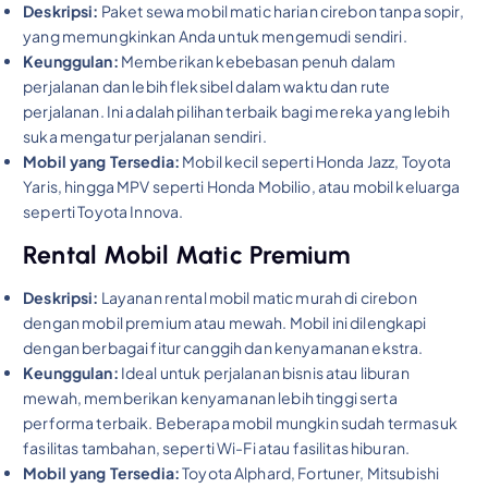
Deskripsi:
Paket sewa mobil matic harian cirebon tanpa sopir,
yang memungkinkan Anda untuk mengemudi sendiri.
Keunggulan:
Memberikan kebebasan penuh dalam
perjalanan dan lebih fleksibel dalam waktu dan rute
perjalanan. Ini adalah pilihan terbaik bagi mereka yang lebih
suka mengatur perjalanan sendiri.
Mobil yang Tersedia:
Mobil kecil seperti Honda Jazz, Toyota
Yaris, hingga MPV seperti Honda Mobilio, atau mobil keluarga
seperti Toyota Innova.
Rental Mobil Matic Premium
Deskripsi:
Layanan rental mobil matic murah di cirebon
dengan mobil premium atau mewah. Mobil ini dilengkapi
dengan berbagai fitur canggih dan kenyamanan ekstra.
Keunggulan:
Ideal untuk perjalanan bisnis atau liburan
mewah, memberikan kenyamanan lebih tinggi serta
performa terbaik. Beberapa mobil mungkin sudah termasuk
fasilitas tambahan, seperti Wi-Fi atau fasilitas hiburan.
Mobil yang Tersedia:
Toyota Alphard, Fortuner, Mitsubishi