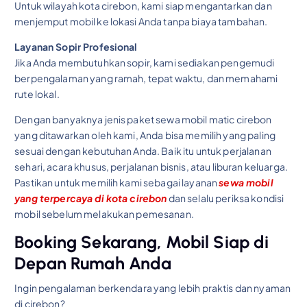
Untuk wilayah kota cirebon, kami siap mengantarkan dan
menjemput mobil ke lokasi Anda tanpa biaya tambahan.
Layanan Sopir Profesional
Jika Anda membutuhkan sopir, kami sediakan pengemudi
berpengalaman yang ramah, tepat waktu, dan memahami
rute lokal.
Dengan banyaknya jenis paket sewa mobil matic cirebon
yang ditawarkan oleh kami, Anda bisa memilih yang paling
sesuai dengan kebutuhan Anda. Baik itu untuk perjalanan
sehari, acara khusus, perjalanan bisnis, atau liburan keluarga.
Pastikan untuk memilih kami sebagai layanan
sewa mobil
yang terpercaya di kota cirebon
dan selalu periksa kondisi
mobil sebelum melakukan pemesanan.
Booking Sekarang, Mobil Siap di
Depan Rumah Anda
Ingin pengalaman berkendara yang lebih praktis dan nyaman
di cirebon?