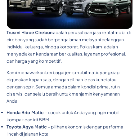
Trusmi Hiace Cirebon
adalah perusahaan jasa rental mobil di
cirebon yang sudah berpengalaman melayani pelanggan
individu, keluarga, hingga korporat. Fokus kami adalah
menyediakan kendaraan berkualitas, layanan profesional,
dan harga yang kompetitif.
Kami menawarkan berbagai jenis mobil matic yang siap
digunakan kapan saja, dengan pilihan lepas kunci atau
dengan sopir. Semua armada dalam kondisi prima, rutin
diservis, dan selalu bersih untuk menjamin kenyamanan
Anda.
Honda Brio Matic
– cocok untuk Anda yang ingin mobil
kompak dan irit BBM.
Toyota Agya Matic
– pilihan ekonomis dengan performa
lincah di jalanan kota.