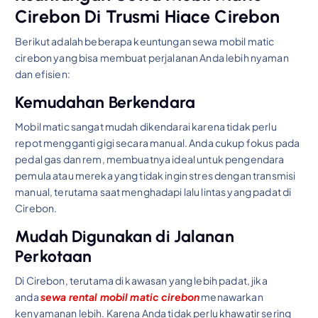
Cirebon Di Trusmi Hiace Cirebon
Berikut adalah beberapa keuntungan sewa mobil matic
cirebon yang bisa membuat perjalanan Anda lebih nyaman
dan efisien:
Kemudahan Berkendara
Mobil matic sangat mudah dikendarai karena tidak perlu
repot mengganti gigi secara manual. Anda cukup fokus pada
pedal gas dan rem, membuatnya ideal untuk pengendara
pemula atau mereka yang tidak ingin stres dengan transmisi
manual, terutama saat menghadapi lalu lintas yang padat di
Cirebon.
Mudah Digunakan di Jalanan
Perkotaan
Di Cirebon, terutama di kawasan yang lebih padat, jika
anda
sewa rental mobil matic cirebon
menawarkan
kenyamanan lebih. Karena Anda tidak perlu khawatir sering