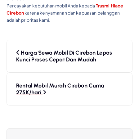
Percayakan kebutuhan mobil Anda kepada
Trusmi Hiace
Cirebon
karena kenyamanan dan kepuasan pelanggan
adalah prioritas kami.
P
o
Harga Sewa Mobil Di Cirebon Lepas
Kunci Proses Cepat Dan Mudah
s
t
n
Rental Mobil Murah Cirebon Cuma
a
275K/hari
v
i
g
a