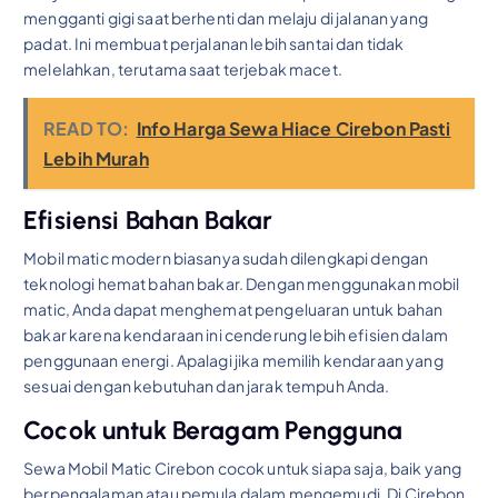
mengganti gigi saat berhenti dan melaju di jalanan yang
padat. Ini membuat perjalanan lebih santai dan tidak
melelahkan, terutama saat terjebak macet.
READ TO:
Info Harga Sewa Hiace Cirebon Pasti
Lebih Murah
Efisiensi Bahan Bakar
Mobil matic modern biasanya sudah dilengkapi dengan
teknologi hemat bahan bakar. Dengan menggunakan mobil
matic, Anda dapat menghemat pengeluaran untuk bahan
bakar karena kendaraan ini cenderung lebih efisien dalam
penggunaan energi. Apalagi jika memilih kendaraan yang
sesuai dengan kebutuhan dan jarak tempuh Anda.
Cocok untuk Beragam Pengguna
Sewa Mobil Matic Cirebon cocok untuk siapa saja, baik yang
berpengalaman atau pemula dalam mengemudi. Di Cirebon,