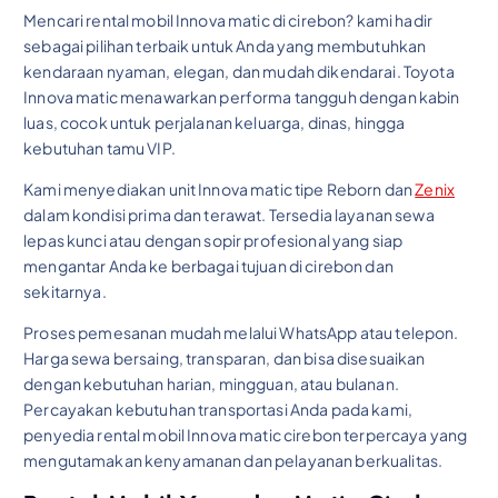
Mencari rental mobil Innova matic di cirebon? kami hadir
sebagai pilihan terbaik untuk Anda yang membutuhkan
kendaraan nyaman, elegan, dan mudah dikendarai. Toyota
Innova matic menawarkan performa tangguh dengan kabin
luas, cocok untuk perjalanan keluarga, dinas, hingga
kebutuhan tamu VIP.
Kami menyediakan unit Innova matic tipe Reborn dan
Zenix
dalam kondisi prima dan terawat. Tersedia layanan sewa
lepas kunci atau dengan sopir profesional yang siap
mengantar Anda ke berbagai tujuan di cirebon dan
sekitarnya.
Proses pemesanan mudah melalui WhatsApp atau telepon.
Harga sewa bersaing, transparan, dan bisa disesuaikan
dengan kebutuhan harian, mingguan, atau bulanan.
Percayakan kebutuhan transportasi Anda pada kami,
penyedia rental mobil Innova matic cirebon terpercaya yang
mengutamakan kenyamanan dan pelayanan berkualitas.