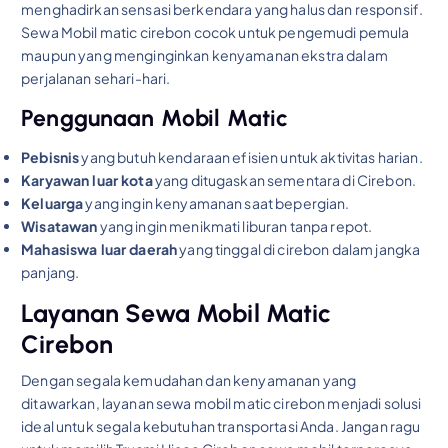
menghadirkan sensasi berkendara yang halus dan responsif.
Sewa Mobil matic cirebon cocok untuk pengemudi pemula
maupun yang menginginkan kenyamanan ekstra dalam
perjalanan sehari-hari.
Penggunaan Mobil Matic
Pebisnis
yang butuh kendaraan efisien untuk aktivitas harian.
Karyawan luar kota
yang ditugaskan sementara di Cirebon.
Keluarga
yang ingin kenyamanan saat bepergian.
Wisatawan
yang ingin menikmati liburan tanpa repot.
Mahasiswa luar daerah
yang tinggal di cirebon dalam jangka
panjang.
Layanan Sewa Mobil Matic
Cirebon
Dengan segala kemudahan dan kenyamanan yang
ditawarkan, layanan sewa mobil matic cirebon menjadi solusi
ideal untuk segala kebutuhan transportasi Anda. Jangan ragu