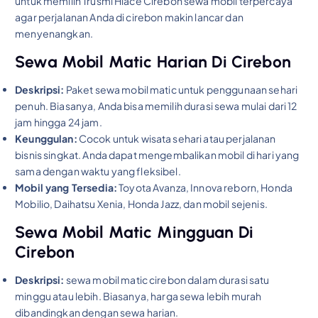
untuk memilih Trusmi Hiace Cirebon sewa mobil terpercaya
agar perjalanan Anda di cirebon makin lancar dan
menyenangkan.
Sewa Mobil Matic Harian Di Cirebon
Deskripsi:
Paket sewa mobil matic untuk penggunaan sehari
penuh. Biasanya, Anda bisa memilih durasi sewa mulai dari 12
jam hingga 24 jam.
Keunggulan:
Cocok untuk wisata sehari atau perjalanan
bisnis singkat. Anda dapat mengembalikan mobil di hari yang
sama dengan waktu yang fleksibel.
Mobil yang Tersedia:
Toyota Avanza, Innova reborn, Honda
Mobilio, Daihatsu Xenia, Honda Jazz, dan mobil sejenis.
Sewa Mobil Matic Mingguan Di
Cirebon
Deskripsi:
sewa mobil matic cirebon dalam durasi satu
minggu atau lebih. Biasanya, harga sewa lebih murah
dibandingkan dengan sewa harian.