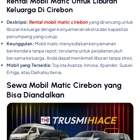
Rental Mobil Matic Untuk Liburan
Keluarga Di Cirebon
Deskripsi:
Rental mobil matic cirebon
yang dirancang untuk
liburan keluarga dengan kenyamanan ekstra dan kapasitas
penumpang yang cukup.
Keunggulan:
Mobil matic menyediakan kenyamanan
berkendara tanpa repot, terutama untuk perjalanan jauh
bersama keluarga. Anda dapat menikmati liburan tanpa stres.
Mobil yang Tersedia:
Toyota Avanza, Innova, Xpander, Suzuki
Ertiga, atau Daihatsu Xenia.
Sewa Mobil Matic Cirebon yang
Bisa Diandalkan