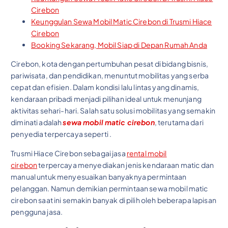
Cirebon
Keunggulan Sewa Mobil Matic Cirebon di Trusmi Hiace
Cirebon
Booking Sekarang, Mobil Siap di Depan Rumah Anda
Cirebon, kota dengan pertumbuhan pesat di bidang bisnis,
pariwisata, dan pendidikan, menuntut mobilitas yang serba
cepat dan efisien. Dalam kondisi lalu lintas yang dinamis,
kendaraan pribadi menjadi pilihan ideal untuk menunjang
aktivitas sehari-hari. Salah satu solusi mobilitas yang semakin
diminati adalah
sewa mobil matic cirebon
, terutama dari
penyedia terpercaya seperti
.
Trusmi Hiace Cirebon sebagai jasa
rental mobil
cirebon
terpercaya menyediakan jenis kendaraan matic dan
manual untuk menyesuaikan banyaknya permintaan
pelanggan. Namun demikian permintaan sewa mobil matic
cirebon saat ini semakin banyak di pilih oleh beberapa lapisan
pengguna jasa.