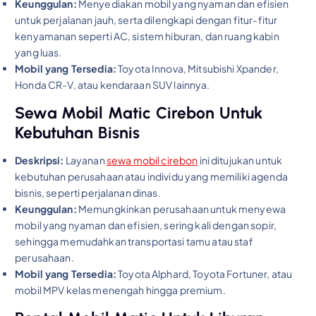
Keunggulan:
Menyediakan mobil yang nyaman dan efisien
untuk perjalanan jauh, serta dilengkapi dengan fitur-fitur
kenyamanan seperti AC, sistem hiburan, dan ruang kabin
yang luas.
Mobil yang Tersedia:
Toyota Innova, Mitsubishi Xpander,
Honda CR-V, atau kendaraan SUV lainnya.
Sewa Mobil Matic Cirebon Untuk
Kebutuhan Bisnis
Deskripsi:
Layanan
sewa mobil cirebon
ini ditujukan untuk
kebutuhan perusahaan atau individu yang memiliki agenda
bisnis, seperti perjalanan dinas.
Keunggulan:
Memungkinkan perusahaan untuk menyewa
mobil yang nyaman dan efisien, sering kali dengan sopir,
sehingga memudahkan transportasi tamu atau staf
perusahaan.
Mobil yang Tersedia:
Toyota Alphard, Toyota Fortuner, atau
mobil MPV kelas menengah hingga premium.