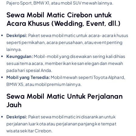
Pajero Sport, BMW X1, atau mobil SUV mewah lainnya.
Sewa Mobil Matic Cirebon untuk
Acara Khusus (Wedding, Event, dll.)
Deskripsi:
Paket sewa mobil matic untuk acara-acara khusus
seperti pernikahan, acara perusahaan, atau event penting
lainnya.
Keunggulan:
Mobil-mobil yang disewakan sering kali dihias
sesuai tema acara, memberikan kesan elegan dan mewah
pada hari spesial Anda.
Mobil yang Tersedia:
Mobil mewah seperti Toyota Alphard,
BMW X5, atau mobil premium lainnya.
Sewa Mobil Matic Untuk Perjalanan
Jauh
Deskripsi:
Paket sewa mobil matic ini disarankan untuk
perjalanan luar kota atau perjalanan panjang ke tempat
wisata sekitar Cirebon.