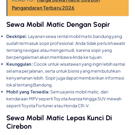
Pangandaran Terbaru 2026
Sewa Mobil Matic Dengan Sopir
Deskripsi:
Layanan sewa rental mobil matic bandung yang
sudah termasuk sopir profesional. Anda tidak perlu khawatir
tentang navigasi atau mengemudi, karena sopir yang
berpengalaman akan membawa Anda ke tujuan.
Keunggulan:
Cocok untuk wisatawan yang ingin lebih santai
selama perjalanan, serta untuk bisnis yang membutuhkan
kenyamanan lebih. Sopir juga dapat memberikan informasi
lokal tentang Bandung.
Mobil yang Tersedia:
Semua jenis mobil matic, dari
kendaraan MPV seperti Toyota Avanza hingga SUV mewah
seperti Toyota Fortuner atau Honda CR-V.
Sewa Mobil Matic Lepas Kunci Di
Cirebon