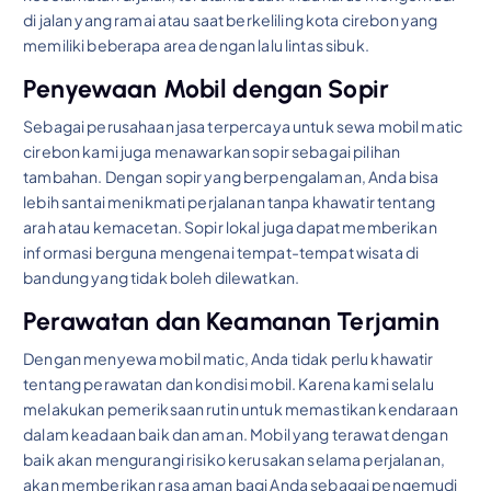
di jalan yang ramai atau saat berkeliling kota cirebon yang
memiliki beberapa area dengan lalu lintas sibuk.
Penyewaan Mobil dengan Sopir
Sebagai perusahaan jasa terpercaya untuk sewa mobil matic
cirebon kami juga menawarkan sopir sebagai pilihan
tambahan. Dengan sopir yang berpengalaman, Anda bisa
lebih santai menikmati perjalanan tanpa khawatir tentang
arah atau kemacetan. Sopir lokal juga dapat memberikan
informasi berguna mengenai tempat-tempat wisata di
bandung yang tidak boleh dilewatkan.
Perawatan dan Keamanan Terjamin
Dengan menyewa mobil matic, Anda tidak perlu khawatir
tentang perawatan dan kondisi mobil. Karena kami selalu
melakukan pemeriksaan rutin untuk memastikan kendaraan
dalam keadaan baik dan aman. Mobil yang terawat dengan
baik akan mengurangi risiko kerusakan selama perjalanan,
akan memberikan rasa aman bagi Anda sebagai pengemudi