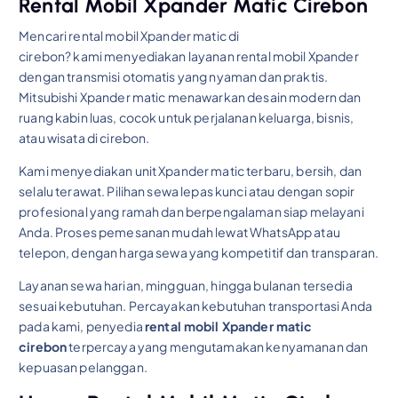
Rental Mobil Xpander Matic Cirebon
Mencari rental mobil Xpander matic di
cirebon? kami menyediakan layanan rental mobil Xpander
dengan transmisi otomatis yang nyaman dan praktis.
Mitsubishi Xpander matic menawarkan desain modern dan
ruang kabin luas, cocok untuk perjalanan keluarga, bisnis,
atau wisata di cirebon.
Kami menyediakan unit Xpander matic terbaru, bersih, dan
selalu terawat. Pilihan sewa lepas kunci atau dengan sopir
profesional yang ramah dan berpengalaman siap melayani
Anda. Proses pemesanan mudah lewat WhatsApp atau
telepon, dengan harga sewa yang kompetitif dan transparan.
Layanan sewa harian, mingguan, hingga bulanan tersedia
sesuai kebutuhan. Percayakan kebutuhan transportasi Anda
pada kami, penyedia
rental mobil Xpander matic
cirebon
terpercaya yang mengutamakan kenyamanan dan
kepuasan pelanggan.