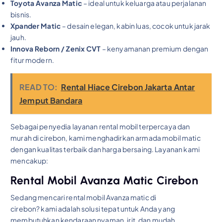
Toyota Avanza Matic
– ideal untuk keluarga atau perjalanan
bisnis.
Xpander Matic
– desain elegan, kabin luas, cocok untuk jarak
jauh.
Innova Reborn / Zenix CVT
– kenyamanan premium dengan
fitur modern.
READ TO:
Rental Hiace Cirebon Jakarta Antar
Jemput Bandara
Sebagai penyedia layanan rental mobil terpercaya dan
murah di cirebon, kami menghadirkan armada mobil matic
dengan kualitas terbaik dan harga bersaing. Layanan kami
mencakup:
Rental Mobil Avanza Matic Cirebon
Sedang mencari rental mobil Avanza matic di
cirebon? kami adalah solusi tepat untuk Anda yang
membutuhkan kendaraan nyaman, irit, dan mudah