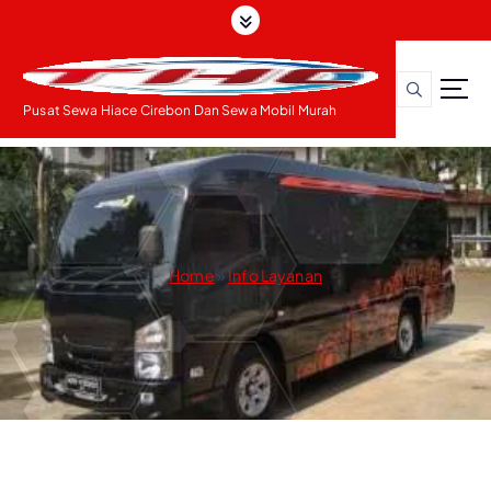
S
k
i
p
t
Pusat Sewa Hiace Cirebon Dan Sewa Mobil Murah
o
c
o
n
t
e
Home
»
Info Layanan
n
t