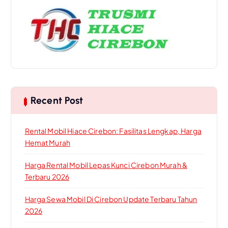
h
f
o
r
:
Recent Post
Rental Mobil Hiace Cirebon: Fasilitas Lengkap, Harga
Hemat Murah
Harga Rental Mobil Lepas Kunci Cirebon Murah &
Terbaru 2026
Harga Sewa Mobil Di Cirebon Update Terbaru Tahun
2026