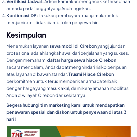
Verifikasi Jadwal:
Admin kami akan mengecek ketersediaan
armada pada tanggal yang Anda inginkan.
Konfirmasi DP:
Lakukan pembayaran uang muka untuk
menjamin unit tidak diambil oleh penyewa lain.
Kesimpulan
Menemukan layanan
sewa mobil di Cirebon
yang jujur dan
profesional adalah langkah awal dari perjalanan yang sukses.
Dengan memahami
daftar harga sewa hiace Cirebon
secara mendalam, Anda dapat menghindari risiko penipuan
atau layanan di bawah standar.
Trusmi Hiace Cirebon
berkomitmen untuk terus memberikan armada terbaik
dengan harga yang masuk akal, demi kenyamanan mobilitas
Anda di wilayah Cirebon dan sekitarnya.
Segera hubungi tim marketing kami untuk mendapatkan
penawaran spesial dan diskon untuk penyewaan di atas 3
hari!