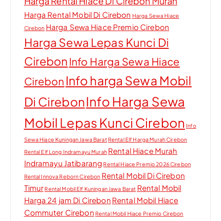
Harga Rental Hiace Di Cirebon Murah
Harga Rental Mobil Di Cirebon
Harga Sewa Hiace
Harga Sewa Hiace Premio Cirebon
Cirebon
Harga Sewa Lepas Kunci Di
Cirebon
Info Harga Sewa Hiace
Info harga Sewa Mobil
Cirebon
Info Harga Sewa
Di Cirebon
Mobil Lepas Kunci Cirebon
Info
Sewa Hiace Kuningan Jawa Barat
Rental Elf Harga Murah Cirebon
Rental Hiace Murah
Rental Elf Long Indramayu Murah
Indramayu Jatibarang
Rental Hiace Premio 2026 Cirebon
Rental Mobil Di Cirebon
Rental Innova Reborn Cirebon
Timur
Rental Mobil
Rental Mobil Elf Kuningan Jawa Barat
Harga 24 jam Di Cirebon
Rental Mobil Hiace
Commuter Cirebon
Rental Mobil Hiace Premio Cirebon