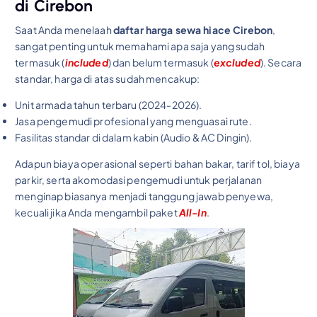
di Cirebon
Saat Anda menelaah
daftar harga sewa hiace Cirebon
,
sangat penting untuk memahami apa saja yang sudah
termasuk (
included
) dan belum termasuk (
excluded
). Secara
standar, harga di atas sudah mencakup:
Unit armada tahun terbaru (2024-2026).
Jasa pengemudi profesional yang menguasai rute.
Fasilitas standar di dalam kabin (Audio & AC Dingin).
Adapun biaya operasional seperti bahan bakar, tarif tol, biaya
parkir, serta akomodasi pengemudi untuk perjalanan
menginap biasanya menjadi tanggung jawab penyewa,
kecuali jika Anda mengambil paket
All-In
.