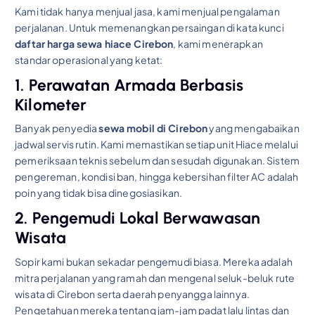
Kami tidak hanya menjual jasa, kami menjual pengalaman
perjalanan. Untuk memenangkan persaingan di kata kunci
daftar harga sewa hiace Cirebon
, kami menerapkan
standar operasional yang ketat:
1. Perawatan Armada Berbasis
Kilometer
Banyak penyedia
sewa mobil di Cirebon
yang mengabaikan
jadwal servis rutin. Kami memastikan setiap unit Hiace melalui
pemeriksaan teknis sebelum dan sesudah digunakan. Sistem
pengereman, kondisi ban, hingga kebersihan filter AC adalah
poin yang tidak bisa dinegosiasikan.
2. Pengemudi Lokal Berwawasan
Wisata
Sopir kami bukan sekadar pengemudi biasa. Mereka adalah
mitra perjalanan yang ramah dan mengenal seluk-beluk rute
wisata di Cirebon serta daerah penyangga lainnya.
Pengetahuan mereka tentang jam-jam padat lalu lintas dan