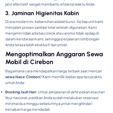
jalur alternatif sangat membantu efisiensi waktu Anda.
3. Jaminan Higienitas Kabin
Di era modern ini, kebersihan adalah kunci. Setiap unit kami
menjalani proses sanitasi total setelah digunakan. Kami
menjamin tidak ada bau rokok atau aroma tidak sedap di
dalam kendaraan kami, sehingga perjalanan rombongan
Anda terasa lebih eksklusif dan privat.
Mengoptimalkan Anggaran Sewa
Mobil di Cirebon
Bagaimana cara mendapatkan harga terbaik saat mencari
sewa hiace Cirebon
? Kami memiliki beberapa tips praktis
untuk Anda:
Booking Jauh Hari:
Untuk perjalanan di akhir pekan atau hari
libur nasional, pastikan Anda sudah melakukan reservasi
minimal dua minggu sebelumnya untuk menghindari
kenaikan harga mendadak.