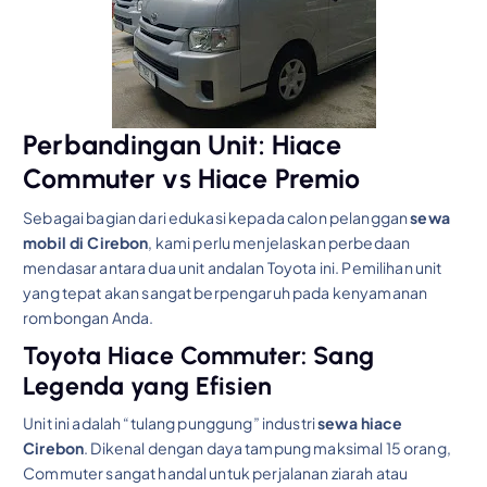
Perbandingan Unit: Hiace
Commuter vs Hiace Premio
Sebagai bagian dari edukasi kepada calon pelanggan
sewa
mobil di Cirebon
, kami perlu menjelaskan perbedaan
mendasar antara dua unit andalan Toyota ini. Pemilihan unit
yang tepat akan sangat berpengaruh pada kenyamanan
rombongan Anda.
Toyota Hiace Commuter: Sang
Legenda yang Efisien
Unit ini adalah “tulang punggung” industri
sewa hiace
Cirebon
. Dikenal dengan daya tampung maksimal 15 orang,
Commuter sangat handal untuk perjalanan ziarah atau