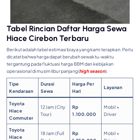
Tabel Rincian Daftar Harga Sewa
Hiace Cirebon Terbaru
Berikut adalah tabel estimasi biaya yang kami terapkan. Perlu
dicatat bahwa harga dapat berubah sewaktu-waktu
tergantung pada fluktuasi harga BBM dan kebijakan
operasional di musim libur panjang (
high season
).
Tipe
Durasi
Harga Per
Layanan
Kendaraan
Sewa
Hari
Toyota
12 Jam (City
Rp
Mobil +
Hiace
Tour)
1.100.000
Driver
Commuter
Toyota
18 Jam (Full
Rp
Mobil +
Hiace