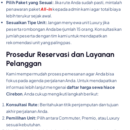
Pilih Paket yang Sesuai:
Jika rute Anda sudah pasti, mintalah
penawaran paket
All-In
kepada admin kami agar total biaya
lebih terukur sejak awal.
Sesuaikan Tipe Unit:
Jangan menyewa unit Luxury jika
peserta rombongan Anda berjumlah 15 orang. Konsultasikan
jumlah peserta dengan tim kami untuk mendapatkan
rekomendasi unit yang paling pas.
Prosedur Reservasi dan Layanan
Pelanggan
Kami mempermudah proses pemesanan agar Anda bisa
fokus pada agenda perjalanan Anda. Untuk mendapatkan
informasi lebih lanjut mengenai
daftar harga sewa hiace
Cirebon
, Anda cukup mengikuti langkah berikut:
Konsultasi Rute:
Beritahukan titik penjemputan dan tujuan
akhir perjalanan Anda.
Pemilihan Unit:
Pilih antara Commuter, Premio, atau Luxury
sesuai kebutuhan.