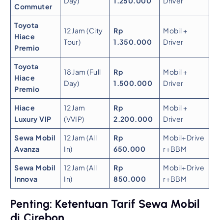
Day)
1.250.000
Driver
Commuter
Toyota
12 Jam (City
Rp
Mobil +
Hiace
Tour)
1.350.000
Driver
Premio
Toyota
18 Jam (Full
Rp
Mobil +
Hiace
Day)
1.500.000
Driver
Premio
Hiace
12 Jam
Rp
Mobil +
Luxury VIP
(VVIP)
2.200.000
Driver
Sewa Mobil
12 Jam (All
Rp
Mobil+Drive
Avanza
In)
650.000
r+BBM
Sewa Mobil
12 Jam (All
Rp
Mobil+Drive
Innova
In)
850.000
r+BBM
Penting: Ketentuan Tarif Sewa Mobil
di Cirebon