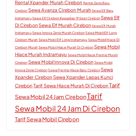
Rental Xpander Murah Cirebon
Rental Zenix Baru
Sewa Avanza Cirebon Murah
Cirebon
Sewa Elf Baru
Sewa Elf
Indramayu
Sewa Elf Cirebon Kapasitas 19 Seat Cirebon
Di Cirebon
Sewa Elf Murah Cirebon
Sewa Elf Murah
Indramayu
Sewa Innova Zenix Murah Cirebon
Sewa Mobil Elf Long
Cirebon Murah
Sewa Mobil Elf Long Indramayu
Sewa Mobil Hiace Di
Sewa Mobil
Cirebon Murah
Sewa Mobil Hiace Murah Di Cirebon
Hiace Murah Indramayu
Sewa Mobil Hiace Premio Murah
Sewa Mobil Innova Di Cirebon
Cirebon
Sewa Mobil
Sewa
Innova Zenix Cirebon
Sewa Premio Hiace Baru Cirebon
Xpander Cirebon
Sewa Xpander Lepas Kunci
Tarif
Cirebon
Tarif Sewa Hiace Murah Di Cirebon
Tarif
Sewa Mobil 24 Jam Cirebon
Sewa Mobil 24 Jam Di Cirebon
Tarif Sewa Mobil Cirebon