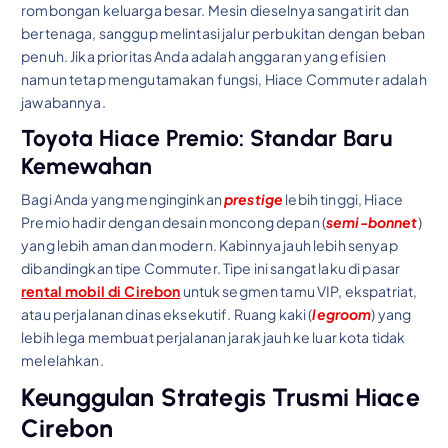
rombongan keluarga besar. Mesin dieselnya sangat irit dan
bertenaga, sanggup melintasi jalur perbukitan dengan beban
penuh. Jika prioritas Anda adalah anggaran yang efisien
namun tetap mengutamakan fungsi, Hiace Commuter adalah
jawabannya.
Toyota Hiace Premio: Standar Baru
Kemewahan
Bagi Anda yang menginginkan
prestige
lebih tinggi, Hiace
Premio hadir dengan desain moncong depan (
semi-bonnet
)
yang lebih aman dan modern. Kabinnya jauh lebih senyap
dibandingkan tipe Commuter. Tipe ini sangat laku di pasar
rental mobil di Cirebon
untuk segmen tamu VIP, ekspatriat,
atau perjalanan dinas eksekutif. Ruang kaki (
legroom
) yang
lebih lega membuat perjalanan jarak jauh ke luar kota tidak
melelahkan.
Keunggulan Strategis Trusmi Hiace
Cirebon