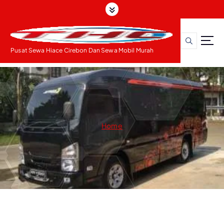
S
k
i
p
t
Pusat Sewa Hiace Cirebon Dan Sewa Mobil Murah
o
c
o
n
t
e
Home
n
t