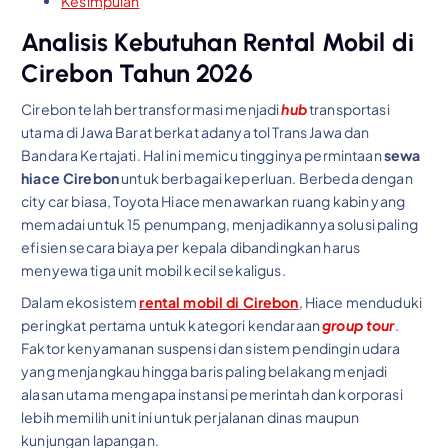
Kesimpulan
Analisis Kebutuhan Rental Mobil di
Cirebon Tahun 2026
Cirebon telah bertransformasi menjadi
hub
transportasi
utama di Jawa Barat berkat adanya tol Trans Jawa dan
Bandara Kertajati. Hal ini memicu tingginya permintaan
sewa
hiace Cirebon
untuk berbagai keperluan. Berbeda dengan
city car biasa, Toyota Hiace menawarkan ruang kabin yang
memadai untuk 15 penumpang, menjadikannya solusi paling
efisien secara biaya per kepala dibandingkan harus
menyewa tiga unit mobil kecil sekaligus.
Dalam ekosistem
rental mobil di Cirebon
, Hiace menduduki
peringkat pertama untuk kategori kendaraan
group tour
.
Faktor kenyamanan suspensi dan sistem pendingin udara
yang menjangkau hingga baris paling belakang menjadi
alasan utama mengapa instansi pemerintah dan korporasi
lebih memilih unit ini untuk perjalanan dinas maupun
kunjungan lapangan.