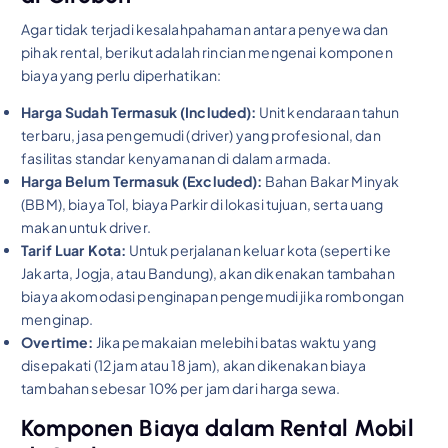
Agar tidak terjadi kesalahpahaman antara penyewa dan
pihak rental, berikut adalah rincian mengenai komponen
biaya yang perlu diperhatikan:
Harga Sudah Termasuk (Included):
Unit kendaraan tahun
terbaru, jasa pengemudi (driver) yang profesional, dan
fasilitas standar kenyamanan di dalam armada.
Harga Belum Termasuk (Excluded):
Bahan Bakar Minyak
(BBM), biaya Tol, biaya Parkir di lokasi tujuan, serta uang
makan untuk driver.
Tarif Luar Kota:
Untuk perjalanan keluar kota (seperti ke
Jakarta, Jogja, atau Bandung), akan dikenakan tambahan
biaya akomodasi penginapan pengemudi jika rombongan
menginap.
Overtime:
Jika pemakaian melebihi batas waktu yang
disepakati (12 jam atau 18 jam), akan dikenakan biaya
tambahan sebesar 10% per jam dari harga sewa.
Komponen Biaya dalam Rental Mobil