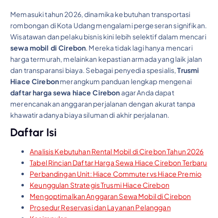
Memasuki tahun 2026, dinamika kebutuhan transportasi
rombongan di Kota Udang mengalami pergeseran signifikan.
Wisatawan dan pelaku bisnis kini lebih selektif dalam mencari
sewa mobil di Cirebon
. Mereka tidak lagi hanya mencari
harga termurah, melainkan kepastian armada yang laik jalan
dan transparansi biaya. Sebagai penyedia spesialis,
Trusmi
Hiace Cirebon
merangkum panduan lengkap mengenai
daftar harga sewa hiace Cirebon
agar Anda dapat
merencanakan anggaran perjalanan dengan akurat tanpa
khawatir adanya biaya siluman di akhir perjalanan.
Daftar Isi
Analisis Kebutuhan Rental Mobil di Cirebon Tahun 2026
Tabel Rincian Daftar Harga Sewa Hiace Cirebon Terbaru
Perbandingan Unit: Hiace Commuter vs Hiace Premio
Keunggulan Strategis Trusmi Hiace Cirebon
Mengoptimalkan Anggaran Sewa Mobil di Cirebon
Prosedur Reservasi dan Layanan Pelanggan