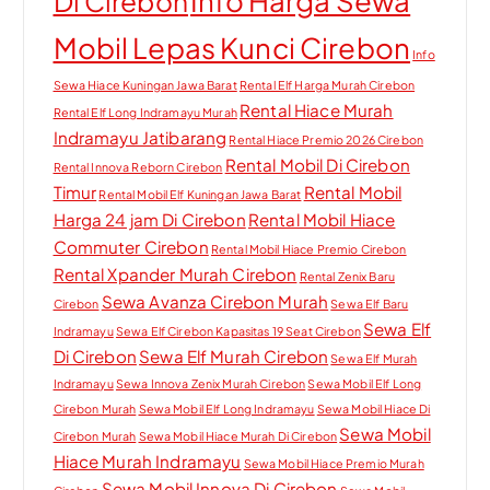
Info Harga Sewa
Di Cirebon
Mobil Lepas Kunci Cirebon
Info
Sewa Hiace Kuningan Jawa Barat
Rental Elf Harga Murah Cirebon
Rental Hiace Murah
Rental Elf Long Indramayu Murah
Indramayu Jatibarang
Rental Hiace Premio 2026 Cirebon
Rental Mobil Di Cirebon
Rental Innova Reborn Cirebon
Timur
Rental Mobil
Rental Mobil Elf Kuningan Jawa Barat
Harga 24 jam Di Cirebon
Rental Mobil Hiace
Commuter Cirebon
Rental Mobil Hiace Premio Cirebon
Rental Xpander Murah Cirebon
Rental Zenix Baru
Sewa Avanza Cirebon Murah
Cirebon
Sewa Elf Baru
Sewa Elf
Indramayu
Sewa Elf Cirebon Kapasitas 19 Seat Cirebon
Di Cirebon
Sewa Elf Murah Cirebon
Sewa Elf Murah
Indramayu
Sewa Innova Zenix Murah Cirebon
Sewa Mobil Elf Long
Cirebon Murah
Sewa Mobil Elf Long Indramayu
Sewa Mobil Hiace Di
Sewa Mobil
Cirebon Murah
Sewa Mobil Hiace Murah Di Cirebon
Hiace Murah Indramayu
Sewa Mobil Hiace Premio Murah
Sewa Mobil Innova Di Cirebon