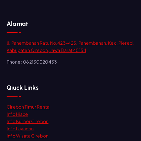
Alamat
Jl. Panembahan Ratu No.423-425, Panembahan, Kec. Plered,
Kabupaten Cirebon, Jawa Barat 45154
Phone : 082130020433
Qiuck Links
Cirebon Timur Rental
Info Hiace
Info Kuliner Cirebon
Info Layanan
Info Wisata Cirebon