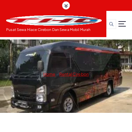
S
k
i
p
t
Pusat Sewa Hiace Cirebon Dan Sewa Mobil Murah
o
c
o
n
t
e
Home
»
Rental Cirebon
n
t