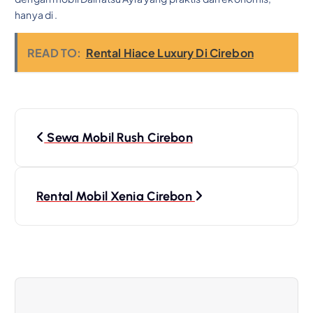
hanya di .
READ TO:
Rental Hiace Luxury Di Cirebon
P
o
Sewa Mobil Rush Cirebon
s
t
Rental Mobil Xenia Cirebon
n
a
v
i
g