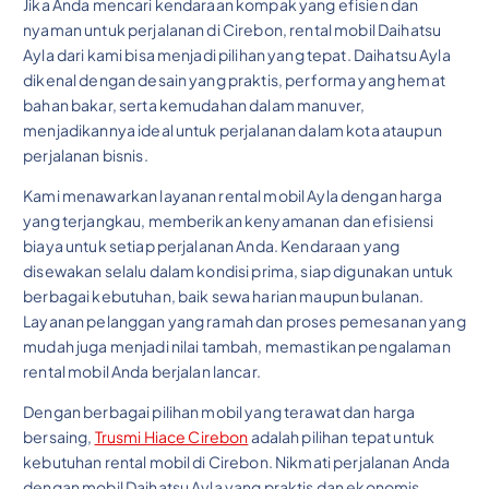
Jika Anda mencari kendaraan kompak yang efisien dan
nyaman untuk perjalanan di Cirebon, rental mobil Daihatsu
Ayla dari kami bisa menjadi pilihan yang tepat. Daihatsu Ayla
dikenal dengan desain yang praktis, performa yang hemat
bahan bakar, serta kemudahan dalam manuver,
menjadikannya ideal untuk perjalanan dalam kota ataupun
perjalanan bisnis.
Kami menawarkan layanan rental mobil Ayla dengan harga
yang terjangkau, memberikan kenyamanan dan efisiensi
biaya untuk setiap perjalanan Anda. Kendaraan yang
disewakan selalu dalam kondisi prima, siap digunakan untuk
berbagai kebutuhan, baik sewa harian maupun bulanan.
Layanan pelanggan yang ramah dan proses pemesanan yang
mudah juga menjadi nilai tambah, memastikan pengalaman
rental mobil Anda berjalan lancar.
Dengan berbagai pilihan mobil yang terawat dan harga
bersaing,
Trusmi Hiace Cirebon
adalah pilihan tepat untuk
kebutuhan rental mobil di Cirebon. Nikmati perjalanan Anda
dengan mobil Daihatsu Ayla yang praktis dan ekonomis,