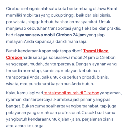
Cirebon sebagai salah satu kota berkembang di Jawa Barat
memiliki mobilitas yang cukup tinggi, baik dari sisi bisnis,
pariwisata, hingga kebutuhan harian masyarakat. Untuk
menjawab kebutuhan transportasi yang fleksibel dan praktis,
hadir
layanan sewa mobil Cirebon 24 jam
yang siap
melayani Anda kapan saja dan di mana saja.
Butuh kendaraan kapan saja tanpa ribet?
Trusmi Hiace
Cirebon
hadir sebagai solusi sewa mobil 24 jam di Cirebon
yang cepat, mudah, dan terpercaya. Dengan layanan yang
tersedia non-stop, kami siap melayani kebutuhan
transportasi Anda, baik untuk keperluan pribadi, bisnis,
wisata, maupun darurat kapan pun Anda butuh.
Kalau kamu lagi cari
rental mobil murah di Cirebon
yang aman,
nyaman, dan terpercaya, kami bisa jadi pilihan yang pas
banget. Bukan cuma soal harga yang bersahabat, tapi juga
pelayanan yang ramah dan profesional. Cocok buat kamu
yang butuh kendaraan untuk jalan-jalan, perjalanan bisnis,
atau acara keluarga.