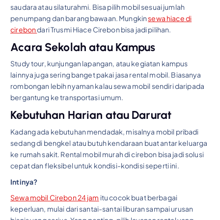
saudara atau silaturahmi. Bisa pilih mobil sesuai jumlah
penumpang dan barang bawaan. Mungkin
sewa hiace di
cirebon
dari Trusmi Hiace Cirebon bisa jadi pilihan.
Acara Sekolah atau Kampus
Study tour, kunjungan lapangan, atau kegiatan kampus
lainnya juga sering banget pakai jasa rental mobil. Biasanya
rombongan lebih nyaman kalau sewa mobil sendiri daripada
bergantung ke transportasi umum.
Kebutuhan Harian atau Darurat
Kadang ada kebutuhan mendadak, misalnya mobil pribadi
sedang di bengkel atau butuh kendaraan buat antar keluarga
ke rumah sakit. Rental mobil murah di cirebon bisa jadi solusi
cepat dan fleksibel untuk kondisi-kondisi seperti ini.
Intinya?
Sewa mobil Cirebon 24 jam
itu cocok buat berbagai
keperluan, mulai dari santai-santai liburan sampai urusan