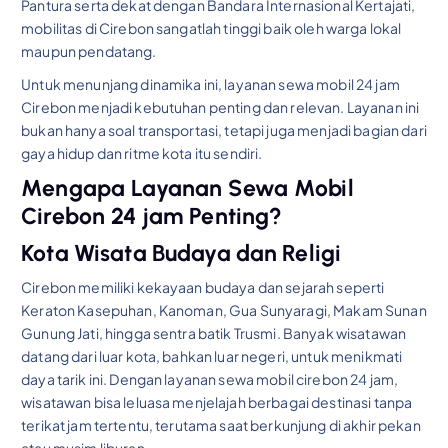
Pantura serta dekat dengan Bandara Internasional Kertajati,
mobilitas di Cirebon sangatlah tinggi baik oleh warga lokal
maupun pendatang.
Untuk menunjang dinamika ini, layanan sewa mobil 24 jam
Cirebon menjadi kebutuhan penting dan relevan. Layanan ini
bukan hanya soal transportasi, tetapi juga menjadi bagian dari
gaya hidup dan ritme kota itu sendiri.
Mengapa Layanan Sewa Mobil
Cirebon 24 jam Penting?
Kota Wisata Budaya dan Religi
Cirebon memiliki kekayaan budaya dan sejarah seperti
Keraton Kasepuhan, Kanoman, Gua Sunyaragi, Makam Sunan
Gunung Jati, hingga sentra batik Trusmi. Banyak wisatawan
datang dari luar kota, bahkan luar negeri, untuk menikmati
daya tarik ini. Dengan layanan sewa mobil cirebon 24 jam,
wisatawan bisa leluasa menjelajah berbagai destinasi tanpa
terikat jam tertentu, terutama saat berkunjung di akhir pekan
atau musim liburan.