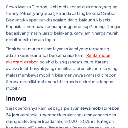
Sewa Avanza Cirebon, Jenis mobil rental di cirebon yang lagi
trendy. Pilihan yang tepat jika anda datang ke kota Cirebon.
Bisa untuk keperluan di segala bidang, baik untuk bisnis.
Kapasitas membawa penumpangpun cukup 6 orang. Dengan
bagasi yang masih luas di belakang, kami jamin harga murah,
mobil bersih dan ac dingin.
Tidak harus murah dalam layanan kami yang terpenting
adalah kepuasan anda bersama jasa kami.
Rental mobil
avanza di cirebon
boleh di bilang sangat umum. Karena
avanza telah banyak yang memiliki. Jadi untuk mereka yang
malas membawa mobil ini bisa menyewa avanza di cirebon.
Serasa memiliki mobil sendiri jika anda di cirebon dengan
mobil ini.
Innova
Sejak berdiri nya kami sebagai pelayan
sewa mobil cirebon
24 jam
kami selalu memberikan alat angkutan yang terbaru
dan update. Seperti pada tahun 2020 – 2025 ini. Kategori
kendaraan MPV yaitu Kijang Innova Reborn dan zenix telah