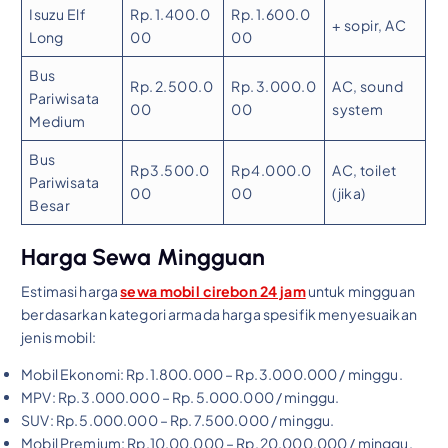
Isuzu Elf
Rp. 1.400.0
Rp. 1.600.0
+ sopir, AC
Long
00
00
Bus
Rp. 2.500.0
Rp. 3.000.0
AC, sound
Pariwisata
00
00
system
Medium
Bus
Rp 3.500.0
Rp 4.000.0
AC, toilet
Pariwisata
00
00
(jika)
Besar
Harga Sewa Mingguan
Estimasi harga
sewa mobil cirebon 24 jam
untuk mingguan
berdasarkan kategori armada harga spesifik menyesuaikan
jenis mobil:
Mobil Ekonomi: Rp. 1.800.000 – Rp. 3.000.000 / minggu.
MPV: Rp. 3.000.000 – Rp. 5.000.000 / minggu.
SUV: Rp. 5.000.000 – Rp. 7.500.000 / minggu.
Mobil Premium: Rp.10.00.000 – Rp. 20.000.000 / minggu.