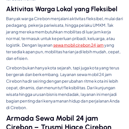
Aktivitas Warga Lokal yang Fleksibel
Banyak warga Cirebon menjalani aktivitas fleksibel, mulai dari
pedagang, pekerja pariwisata, hingga pelaku UMKM. Tak
jarang mereka membutuhkan mobilitas di luar jam kerja
normal, termasuk untuk keperluan pribadi, keluarga, atau
logistik. Dengan layanan
sewa mobil cirebon 24 jam
yang
tersedia kapan pun, mobilitas harian jadi lebih mudah, cepat,
dan efisien.
Cirebon bukan hanya kota sejarah, tapi juga kota yang terus
bergerak dan berkembang. Layanan sewa mobil 24 jam
Cirebon hadir seiring dengan perubahan ritme kota ini lebih
cepat, dinamis, dan menuntut fleksibilitas. Dari kunjungan
wisata hingga urusan bisnis mendadak, layanan ini menjadi
bagian penting dari kenyamanan hidup dan perjalanan Anda
di Cirebon.
Armada Sewa Mobil 24 jam
Cirebon – Trusmi Hiace Cirebon