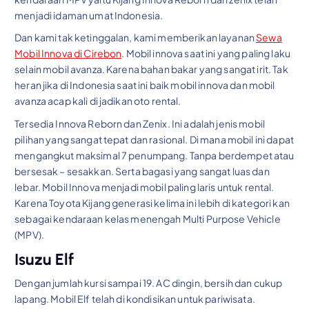
menjadi idaman umat Indonesia.
Dan kami tak ketinggalan, kami memberikan layanan
Sewa
Mobil Innova di Cirebon
. Mobil innova saat ini yang paling laku
selain mobil avanza. Karena bahan bakar yang sangat irit. Tak
heran jika di Indonesia saat ini baik mobil innova dan mobil
avanza acap kali di jadikan oto rental.
Tersedia Innova Reborn dan Zenix. Ini adalah jenis mobil
pilihan yang sangat tepat dan rasional. Di mana mobil ini dapat
mengangkut maksimal 7 penumpang. Tanpa berdempet atau
bersesak – sesakkan. Serta bagasi yang sangat luas dan
lebar. Mobil Innova menjadi mobil paling laris untuk rental.
Karena Toyota Kijang generasi kelima ini lebih di kategori kan
sebagai kendaraan kelas menengah Multi Purpose Vehicle
(MPV).
Isuzu Elf
Dengan jumlah kursi sampai 19. AC dingin, bersih dan cukup
lapang. Mobil Elf telah di kondisikan untuk pariwisata.