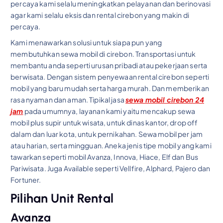
percaya kami selalu meningkatkan pelayanan dan berinovasi
agar kami selalu eksis dan rental cirebon yang makin di
percaya.
Kami menawarkan solusi untuk siapa pun yang
membutuhkan sewa mobil di cirebon. Transportasi untuk
membantu anda seperti urusan pribadi atau pekerjaan serta
berwisata. Dengan sistem penyewaan rental cirebon seperti
mobil yang baru mudah serta harga murah. Dan memberikan
rasa nyaman dan aman. Tipikal jasa
sewa mobil cirebon 24
jam
pada umumnya, layanan kami yaitu mencakup sewa
mobil plus supir untuk wisata, untuk dinas kantor, drop off
dalam dan luar kota, untuk pernikahan. Sewa mobil per jam
atau harian, serta mingguan. Aneka jenis tipe mobil yang kami
tawarkan seperti mobil Avanza, Innova, Hiace, Elf dan Bus
Pariwisata. Juga Available seperti Vellfire, Alphard, Pajero dan
Fortuner.
Pilihan Unit Rental
Avanza