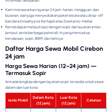
Informasi Tambahan
Kami menawarkan layanan 24 jam, harian, mingguan, dan
bulanan, dan juga menyediakan paket wisata atau drop-off
bandara (misalnya ke Kertajati atau Soekarno–Hatta)
Rental dapat meliputi opsi dengan sopir dan layanan antar-
jemput, serta berbagai paket all-in yang mencakup
kendaraan, sopir, BBM, dan lainnya
Daftar Harga Sewa Mobil Cirebon
24 jam
Harga Sewa Harian (12–24 jam) —
Termasuk Sopir
Armada lengkap dengan layanan sopir, tersedia untuk sewa
dalam dan luar kota:
Dalam Kota
Luar Kota
Jenis Mobil
Catatan
(12 jam)
(12 jam)