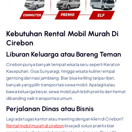
Kebutuhan Rental Mobil Murah Di
Cirebon
Liburan Keluarga atau Bareng Teman
Cirebon punya banyak tempat wisata seru seperti Keraton
Kasepuhan, Goa Sunyaragi, hingga wisata kuliner empal
gentong dan nasi jamblang. Biar bisa keliling tanpa ribet,
banyak yang pilih transportasi sewa mobil. Apalagi kalau
bawa keluarga besar, sewa mobil jauh lebih praktis dan hemat
dibanding naik transportasi umum.
Perjalanan Dinas atau Bisnis
Lagi ada tugas kantor atau meeting dengan klien di Cirebon?
Rental mobil murah di cirebon
bisa jadi solusi praktis biar