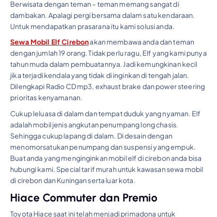
Berwisata dengan teman – teman memang sangat di
dambakan. Apalagi pergi bersama dalam satu kendaraan.
Untuk mendapatkan prasarana itu kami solusi anda.
Sewa Mobil Elf Cirebon
akan membawa anda dan teman
dengan jumlah 19 orang. Tidak perlu ragu, Elf yang kami punya
tahun muda dalam pembuatannya. Jadi kemungkinan kecil
jika terjadi kendala yang tidak di inginkan di tengah jalan.
Dilengkapi Radio CD mp3, exhaust brake dan power steering
prioritas kenyamanan.
Cukup leluasa di dalam dan tempat duduk yang nyaman. Elf
adalah mobil jenis angkutan penumpang long chasis.
Sehingga cukup lapang di dalam. Di desain dengan
menomorsatukan penumpang dan suspensi yang empuk.
Buat anda yang menginginkan mobil elf di cirebon anda bisa
hubungi kami. Special tarif murah untuk kawasan sewa mobil
di cirebon dan Kuningan serta luar kota.
Hiace Commuter dan Premio
Toyota Hiace saat ini telah menjadi primadona untuk