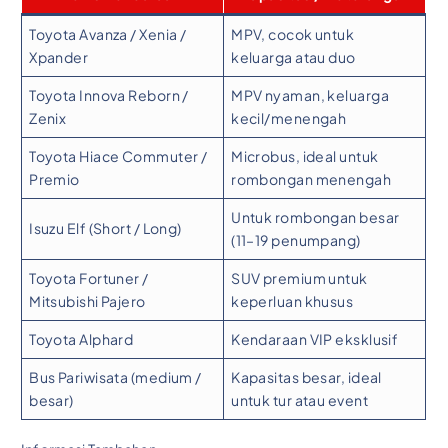
Toyota Avanza / Xenia /
MPV, cocok untuk
Xpander
keluarga atau duo
Toyota Innova Reborn /
MPV nyaman, keluarga
Zenix
kecil/menengah
Toyota Hiace Commuter /
Microbus, ideal untuk
Premio
rombongan menengah
Untuk rombongan besar
Isuzu Elf (Short / Long)
(11–19 penumpang)
Toyota Fortuner /
SUV premium untuk
Mitsubishi Pajero
keperluan khusus
Toyota Alphard
Kendaraan VIP eksklusif
Bus Pariwisata (medium /
Kapasitas besar, ideal
besar)
untuk tur atau event