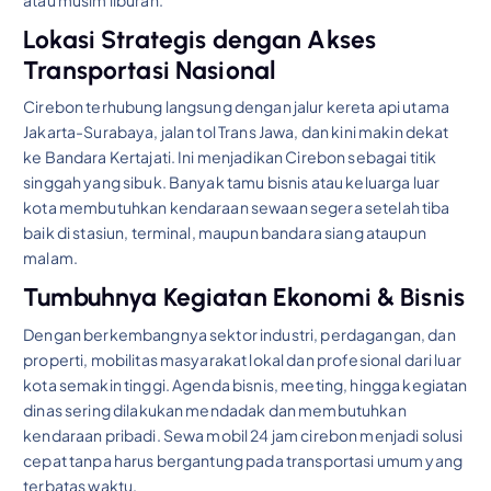
Lokasi Strategis dengan Akses
Transportasi Nasional
Cirebon terhubung langsung dengan jalur kereta api utama
Jakarta-Surabaya, jalan tol Trans Jawa, dan kini makin dekat
ke Bandara Kertajati. Ini menjadikan Cirebon sebagai titik
singgah yang sibuk. Banyak tamu bisnis atau keluarga luar
kota membutuhkan kendaraan sewaan segera setelah tiba
baik di stasiun, terminal, maupun bandara siang ataupun
malam.
Tumbuhnya Kegiatan Ekonomi & Bisnis
Dengan berkembangnya sektor industri, perdagangan, dan
properti, mobilitas masyarakat lokal dan profesional dari luar
kota semakin tinggi. Agenda bisnis, meeting, hingga kegiatan
dinas sering dilakukan mendadak dan membutuhkan
kendaraan pribadi. Sewa mobil 24 jam cirebon menjadi solusi
cepat tanpa harus bergantung pada transportasi umum yang
terbatas waktu.