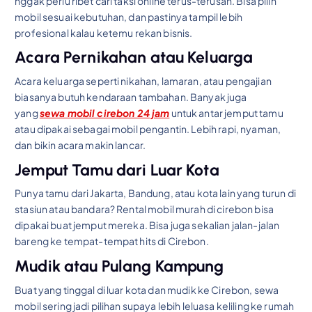
nggak perlu ribet cari taksi online terus-terusan. Bisa pilih
mobil sesuai kebutuhan, dan pastinya tampil lebih
profesional kalau ketemu rekan bisnis.
Acara Pernikahan atau Keluarga
Acara keluarga seperti nikahan, lamaran, atau pengajian
biasanya butuh kendaraan tambahan. Banyak juga
yang
sewa mobil cirebon 24 jam
untuk antar jemput tamu
atau dipakai sebagai mobil pengantin. Lebih rapi, nyaman,
dan bikin acara makin lancar.
Jemput Tamu dari Luar Kota
Punya tamu dari Jakarta, Bandung, atau kota lain yang turun di
stasiun atau bandara? Rental mobil murah di cirebon bisa
dipakai buat jemput mereka. Bisa juga sekalian jalan-jalan
bareng ke tempat-tempat hits di Cirebon.
Mudik atau Pulang Kampung
Buat yang tinggal di luar kota dan mudik ke Cirebon, sewa
mobil sering jadi pilihan supaya lebih leluasa keliling ke rumah