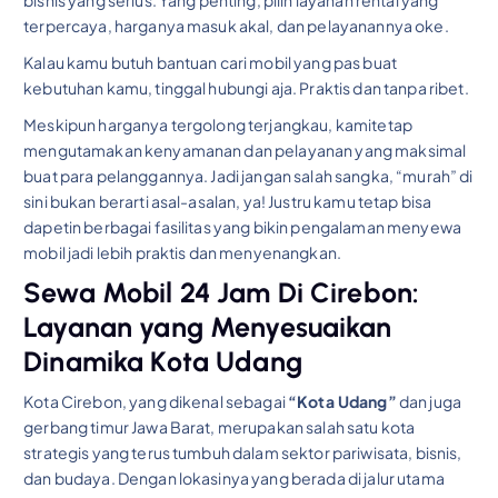
bisnis yang serius. Yang penting, pilih layanan rental yang
terpercaya, harganya masuk akal, dan pelayanannya oke.
Kalau kamu butuh bantuan cari mobil yang pas buat
kebutuhan kamu, tinggal hubungi aja. Praktis dan tanpa ribet.
Meskipun harganya tergolong terjangkau, kamitetap
mengutamakan kenyamanan dan pelayanan yang maksimal
buat para pelanggannya. Jadi jangan salah sangka, “murah” di
sini bukan berarti asal-asalan, ya! Justru kamu tetap bisa
dapetin berbagai fasilitas yang bikin pengalaman menyewa
mobil jadi lebih praktis dan menyenangkan.
Sewa Mobil 24 Jam Di Cirebon:
Layanan yang Menyesuaikan
Dinamika Kota Udang
Kota Cirebon, yang dikenal sebagai
“Kota Udang”
dan juga
gerbang timur Jawa Barat, merupakan salah satu kota
strategis yang terus tumbuh dalam sektor pariwisata, bisnis,
dan budaya. Dengan lokasinya yang berada di jalur utama