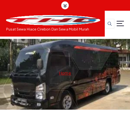
S
k
i
p
t
Pusat Sewa Hiace Cirebon Dan Sewa Mobil Murah
o
c
o
n
t
e
Home
n
t