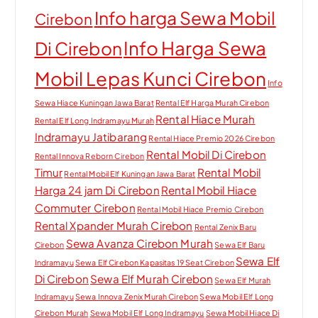
Info harga Sewa Mobil
Cirebon
Info Harga Sewa
Di Cirebon
Mobil Lepas Kunci Cirebon
Info
Sewa Hiace Kuningan Jawa Barat
Rental Elf Harga Murah Cirebon
Rental Hiace Murah
Rental Elf Long Indramayu Murah
Indramayu Jatibarang
Rental Hiace Premio 2026 Cirebon
Rental Mobil Di Cirebon
Rental Innova Reborn Cirebon
Timur
Rental Mobil
Rental Mobil Elf Kuningan Jawa Barat
Harga 24 jam Di Cirebon
Rental Mobil Hiace
Commuter Cirebon
Rental Mobil Hiace Premio Cirebon
Rental Xpander Murah Cirebon
Rental Zenix Baru
Sewa Avanza Cirebon Murah
Cirebon
Sewa Elf Baru
Sewa Elf
Indramayu
Sewa Elf Cirebon Kapasitas 19 Seat Cirebon
Di Cirebon
Sewa Elf Murah Cirebon
Sewa Elf Murah
Indramayu
Sewa Innova Zenix Murah Cirebon
Sewa Mobil Elf Long
Cirebon Murah
Sewa Mobil Elf Long Indramayu
Sewa Mobil Hiace Di