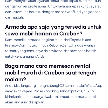
Kami menyediakan layanan rental mobil lepas kunci maupun
dengan driver profesional. Untuk layanan lepas kunci, syarat
dan ketentuan berlaku dengan proses verifikasi yang cepat
dan mudah.
Armada apa saja yang tersedia untuk
sewa mobil harian di Cirebon?
Kami memiliki armada lengkap mulai dari Toyota Hiace
Premio/Commuter, Innova Reborn/Zenix, hingga Avanza
terbaru yang semuanya dalam kondisi terawat dan bersih
untuk kenyamanan Anda.
Bagaimana cara memesan rental
mobil murah di Cirebon saat tengah
malam?
Anda bisa langsung menghubungi CS kami melalui WhatsApp
yang aktif 24 jam. Proses booking sangat praktis, cukup
kirimkan identitas dan jadwal penjemputan, armada kami
akan langsung disiapkan.