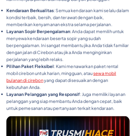
Kendaraan Berkualitas
: Semua kendaraan kami selalu dalam
kondisi terbaik, bersih, dan terawat dengan baik,
memberikan kenyamanan ekstra selama perjalanan.
Layanan Sopir Berpengalaman
: Anda dapat memilih untuk
menyewa kendaraan beserta sopir yang sudah
berpengalaman. Ini sangat membantu jika Anda tidak familiar
dengan jalan di Cirebon atau jika Anda menginginkan
perjalanan yang lebih relaks.
Pilihan Paket Fleksibel
: Kami menawarkan paket rental
mobil cirebon untuk harian, mingguan, atau
sewa mobil
bulanan di cirebon
yang dapat disesuaikan dengan
kebutuhan Anda.
Layanan Pelanggan yang Responsif
: Juga memiliki layanan
pelanggan yang siap membantu Anda dengan cepat, baik
untuk pemesanan atau pertanyaan terkait kendaraan.