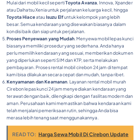
Mulai dari mobil kecil seperti
Toyota Avanza
, Innova, Xpander
atau Daihatsu Xenia untuk perjalanan keluarga kecil, hingga
Toyota Hiace
atau
Isuzu Elf
untuk kelompok yang lebih
besar. Semua kendaraan yang disewakan biasanya dalam
kondisi baik dan siap untuk perjalanan.
Proses Penyewaan yang Mudah
. Menyewa mobil lepas kunci
biasanya memiliki prosedur yang sederhana. Anda hanya
perlu memilih kendaraan yang sesuai, memberikan dokumen
yang diperlukan seperti SIM dan KTP, serta melakukan
pembayaran. Proses rental mobil cirebon 24 jam di tempat
kami bisa dilakukan secara cepat dan mudah, tanpa ribet.
Kenyamanan dan Keamanan
. Layanan rental mobil murah
Cirebon lepas kunci 24 jam menyediakan kendaraan yang
terawat dengan baik, dilengkapi dengan fasilitas modern dan
aman. Perusahaan kami memastikan bahwa kendaraan kami
telah menjalani pemeriksaan rutin, sehingga Anda bisa
merasa lebih tenang saat menggunakannya.
READ TO:
Harga Sewa Mobil Di Cirebon Update