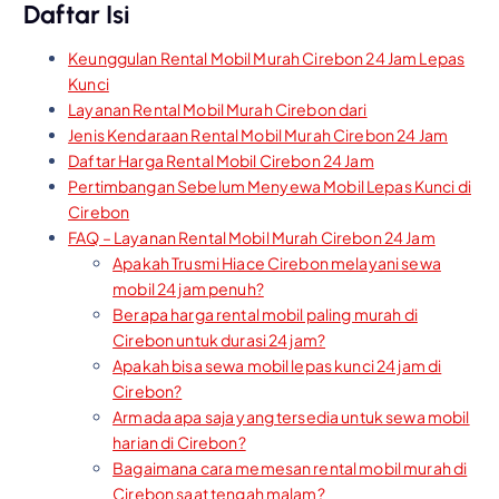
Daftar Isi
Keunggulan Rental Mobil Murah Cirebon 24 Jam Lepas
Kunci
Layanan Rental Mobil Murah Cirebon dari
Jenis Kendaraan Rental Mobil Murah Cirebon 24 Jam
Daftar Harga Rental Mobil Cirebon 24 Jam
Pertimbangan Sebelum Menyewa Mobil Lepas Kunci di
Cirebon
FAQ – Layanan Rental Mobil Murah Cirebon 24 Jam
Apakah Trusmi Hiace Cirebon melayani sewa
mobil 24 jam penuh?
Berapa harga rental mobil paling murah di
Cirebon untuk durasi 24 jam?
Apakah bisa sewa mobil lepas kunci 24 jam di
Cirebon?
Armada apa saja yang tersedia untuk sewa mobil
harian di Cirebon?
Bagaimana cara memesan rental mobil murah di
Cirebon saat tengah malam?