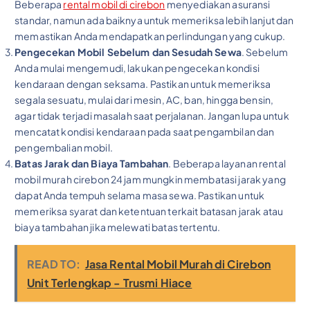
Beberapa
rental mobil di cirebon
menyediakan asuransi
standar, namun ada baiknya untuk memeriksa lebih lanjut dan
memastikan Anda mendapatkan perlindungan yang cukup.
Pengecekan Mobil Sebelum dan Sesudah Sewa
. Sebelum
Anda mulai mengemudi, lakukan pengecekan kondisi
kendaraan dengan seksama. Pastikan untuk memeriksa
segala sesuatu, mulai dari mesin, AC, ban, hingga bensin,
agar tidak terjadi masalah saat perjalanan. Jangan lupa untuk
mencatat kondisi kendaraan pada saat pengambilan dan
pengembalian mobil.
Batas Jarak dan Biaya Tambahan
. Beberapa layanan rental
mobil murah cirebon 24 jam mungkin membatasi jarak yang
dapat Anda tempuh selama masa sewa. Pastikan untuk
memeriksa syarat dan ketentuan terkait batasan jarak atau
biaya tambahan jika melewati batas tertentu.
READ TO:
Jasa Rental Mobil Murah di Cirebon
Unit Terlengkap - Trusmi Hiace