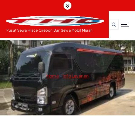
S
k
i
p
t
Pusat Sewa Hiace Cirebon Dan Sewa Mobil Murah
o
c
o
n
t
e
Home
»
Info Layanan
n
t