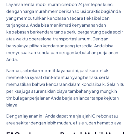
Layanan rental mobil murah cirebon 24 jam lepas kunci
dengan harga murah memberikan solusi praktis bagi Anda
yang membutuhkan kendaraan secara fleksibel dan
terjangkau. Anda bisa menikmati kenyamanan dan
kebebasan berkendara tanpa perlu bergantung pada sopir
atau waktu operasional transportasi umum. Dengan
banyaknya pilihan kendaraan yang tersedia, Anda bisa
menyesuaikan kendaraan dengan kebutuhan perjalanan
Anda.
Namun, sebelum memilih layanan ini, pastikan untuk
memeriksa syarat dan ketentuan yang berlaku serta
memastikan bahwa kendaraan dalam kondisi baik. Selain itu,
periksa juga asuransi dan biaya tambahan yang mungkin
timbul agar perjalanan Anda berjalan lancar tanpa kejutan
biaya.
Dengan layanan ini, Anda dapat menjelajahi Cirebon atau
area sekitar dengan lebih mudah, efisien, dan hemat biaya.