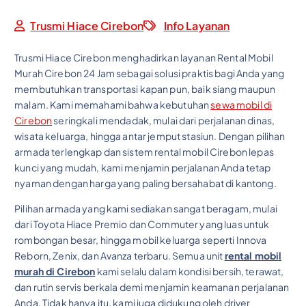
Trusmi Hiace Cirebon
Info Layanan
Trusmi Hiace Cirebon menghadirkan layanan Rental Mobil
Murah Cirebon 24 Jam sebagai solusi praktis bagi Anda yang
membutuhkan transportasi kapan pun, baik siang maupun
malam. Kami memahami bahwa kebutuhan
sewa mobil di
Cirebon
seringkali mendadak, mulai dari perjalanan dinas,
wisata keluarga, hingga antar jemput stasiun. Dengan pilihan
armada terlengkap dan sistem rental mobil Cirebon lepas
kunci yang mudah, kami menjamin perjalanan Anda tetap
nyaman dengan harga yang paling bersahabat di kantong.
Pilihan armada yang kami sediakan sangat beragam, mulai
dari Toyota Hiace Premio dan Commuter yang luas untuk
rombongan besar, hingga mobil keluarga seperti Innova
Reborn, Zenix, dan Avanza terbaru. Semua unit
rental mobil
murah di Cirebon
kami selalu dalam kondisi bersih, terawat,
dan rutin servis berkala demi menjamin keamanan perjalanan
Anda. Tidak hanya itu, kami juga didukung oleh driver