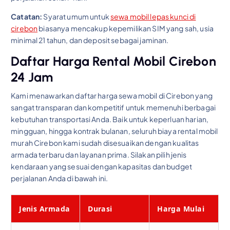
Catatan:
Syarat umum untuk
sewa mobil lepas kunci di
cirebon
biasanya mencakup kepemilikan SIM yang sah, usia
minimal 21 tahun, dan deposit sebagai jaminan.
Daftar Harga Rental Mobil Cirebon
24 Jam
Kami menawarkan daftar harga sewa mobil di Cirebon yang
sangat transparan dan kompetitif untuk memenuhi berbagai
kebutuhan transportasi Anda. Baik untuk keperluan harian,
mingguan, hingga kontrak bulanan, seluruh biaya rental mobil
murah Cirebon kami sudah disesuaikan dengan kualitas
armada terbaru dan layanan prima. Silakan pilih jenis
kendaraan yang sesuai dengan kapasitas dan budget
perjalanan Anda di bawah ini.
Jenis Armada
Durasi
Harga Mulai