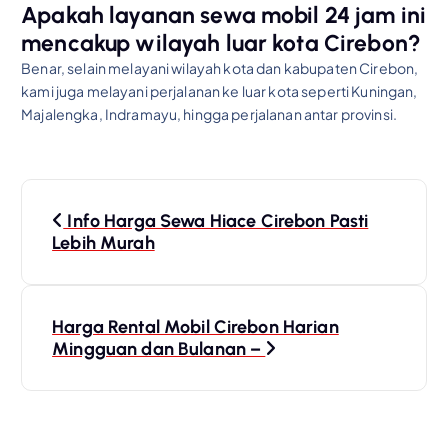
Apakah layanan sewa mobil 24 jam ini
mencakup wilayah luar kota Cirebon?
Benar, selain melayani wilayah kota dan kabupaten Cirebon,
kami juga melayani perjalanan ke luar kota seperti Kuningan,
Majalengka, Indramayu, hingga perjalanan antar provinsi.
P
o
Info Harga Sewa Hiace Cirebon Pasti
Lebih Murah
s
t
n
Harga Rental Mobil Cirebon Harian
a
Mingguan dan Bulanan –
v
i
g