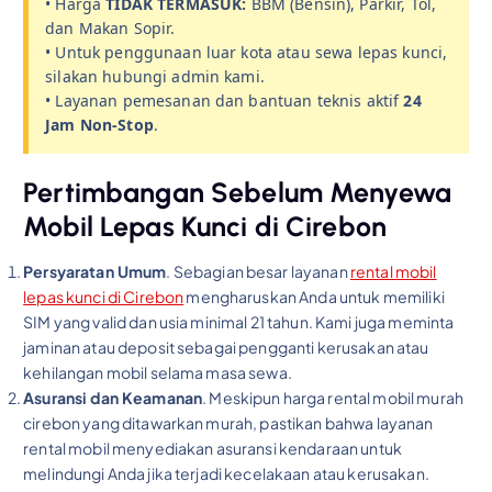
• Harga
TIDAK TERMASUK:
BBM (Bensin), Parkir, Tol,
dan Makan Sopir.
• Untuk penggunaan luar kota atau sewa lepas kunci,
silakan hubungi admin kami.
• Layanan pemesanan dan bantuan teknis aktif
24
Jam Non-Stop
.
Pertimbangan Sebelum Menyewa
Mobil Lepas Kunci di Cirebon
Persyaratan Umum
. Sebagian besar layanan
rental mobil
lepas kunci di Cirebon
mengharuskan Anda untuk memiliki
SIM yang valid dan usia minimal 21 tahun. Kami juga meminta
jaminan atau deposit sebagai pengganti kerusakan atau
kehilangan mobil selama masa sewa.
Asuransi dan Keamanan
. Meskipun harga rental mobil murah
cirebon yang ditawarkan murah, pastikan bahwa layanan
rental mobil menyediakan asuransi kendaraan untuk
melindungi Anda jika terjadi kecelakaan atau kerusakan.