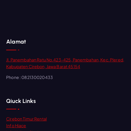
Alamat
Jl. Panembahan Ratu No.423-425, Panembahan, Kec. Plered,
Kabupaten Cirebon, Jawa Barat 45154
Phone : 082130020433
Qiuck Links
Cirebon Timur Rental
Info Hiace