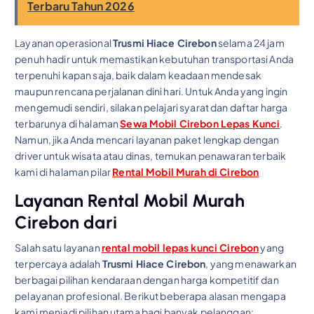
Terbaru Tahun 2026
Layanan operasional
Trusmi Hiace Cirebon
selama 24 jam
penuh hadir untuk memastikan kebutuhan transportasi Anda
terpenuhi kapan saja, baik dalam keadaan mendesak
maupun rencana perjalanan dini hari. Untuk Anda yang ingin
mengemudi sendiri, silakan pelajari syarat dan daftar harga
terbarunya di halaman
Sewa Mobil Cirebon Lepas Kunci
.
Namun, jika Anda mencari layanan paket lengkap dengan
driver untuk wisata atau dinas, temukan penawaran terbaik
kami di halaman pilar
Rental Mobil Murah di Cirebon
Layanan Rental Mobil Murah
Cirebon dari
Salah satu layanan
rental mobil lepas kunci Cirebon
yang
terpercaya adalah
Trusmi Hiace Cirebon
, yang menawarkan
berbagai pilihan kendaraan dengan harga kompetitif dan
pelayanan profesional. Berikut beberapa alasan mengapa
kami menjadi pilihan utama bagi banyak pelanggan: