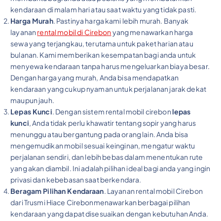
kendaraan di malam hari atau saat waktu yang tidak pasti.
Harga Murah
. Pastinya harga kami lebih murah. Banyak
layanan
rental mobil di Cirebon
yang menawarkan harga
sewa yang terjangkau, terutama untuk paket harian atau
bulanan. Kami memberikan kesempatan bagi anda untuk
menyewa kendaraan tanpa harus mengeluarkan biaya besar.
Dengan harga yang murah, Anda bisa mendapatkan
kendaraan yang cukup nyaman untuk perjalanan jarak dekat
maupun jauh.
Lepas Kunci
. Dengan sistem rental mobil cirebon
lepas
kunci
, Anda tidak perlu khawatir tentang sopir yang harus
menunggu atau bergantung pada orang lain. Anda bisa
mengemudikan mobil sesuai keinginan, mengatur waktu
perjalanan sendiri, dan lebih bebas dalam menentukan rute
yang akan diambil. Ini adalah pilihan ideal bagi anda yang ingin
privasi dan kebebasan saat berkendara.
Beragam Pilihan Kendaraan
. Layanan rental mobil Cirebon
dari Trusmi Hiace Cirebonmenawarkan berbagai pilihan
kendaraan yang dapat disesuaikan dengan kebutuhan Anda.