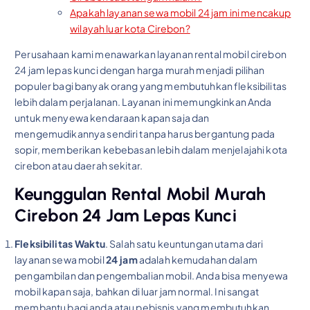
Apakah layanan sewa mobil 24 jam ini mencakup
wilayah luar kota Cirebon?
Perusahaan kami menawarkan layanan rental mobil cirebon
24 jam lepas kunci dengan harga murah menjadi pilihan
populer bagi banyak orang yang membutuhkan fleksibilitas
lebih dalam perjalanan. Layanan ini memungkinkan Anda
untuk menyewa kendaraan kapan saja dan
mengemudikannya sendiri tanpa harus bergantung pada
sopir, memberikan kebebasan lebih dalam menjelajahi kota
cirebon atau daerah sekitar.
Keunggulan Rental Mobil Murah
Cirebon 24 Jam Lepas Kunci
Fleksibilitas Waktu
. Salah satu keuntungan utama dari
layanan sewa mobil
24 jam
adalah kemudahan dalam
pengambilan dan pengembalian mobil. Anda bisa menyewa
mobil kapan saja, bahkan di luar jam normal. Ini sangat
membantu bagi anda atau pebisnis yang membutuhkan