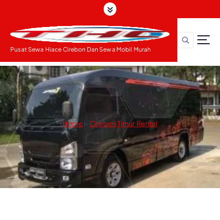
S
k
i
p
t
Pusat Sewa Hiace Cirebon Dan Sewa Mobil Murah
o
c
o
n
t
e
Home
»
Cirebon Timur Rental
n
t