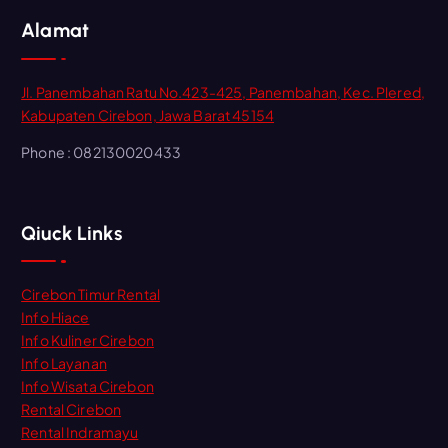
Alamat
Jl. Panembahan Ratu No.423-425, Panembahan, Kec. Plered,
Kabupaten Cirebon, Jawa Barat 45154
Phone : 082130020433
Qiuck Links
Cirebon Timur Rental
Info Hiace
Info Kuliner Cirebon
Info Layanan
Info Wisata Cirebon
Rental Cirebon
Rental Indramayu