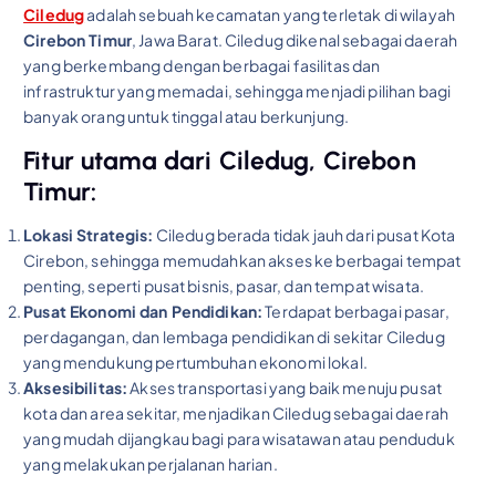
Ciledug
adalah sebuah kecamatan yang terletak di wilayah
Cirebon Timur
, Jawa Barat. Ciledug dikenal sebagai daerah
yang berkembang dengan berbagai fasilitas dan
infrastruktur yang memadai, sehingga menjadi pilihan bagi
banyak orang untuk tinggal atau berkunjung.
Fitur utama dari Ciledug, Cirebon
Timur:
Lokasi Strategis:
Ciledug berada tidak jauh dari pusat Kota
Cirebon, sehingga memudahkan akses ke berbagai tempat
penting, seperti pusat bisnis, pasar, dan tempat wisata.
Pusat Ekonomi dan Pendidikan:
Terdapat berbagai pasar,
perdagangan, dan lembaga pendidikan di sekitar Ciledug
yang mendukung pertumbuhan ekonomi lokal.
Aksesibilitas:
Akses transportasi yang baik menuju pusat
kota dan area sekitar, menjadikan Ciledug sebagai daerah
yang mudah dijangkau bagi para wisatawan atau penduduk
yang melakukan perjalanan harian.