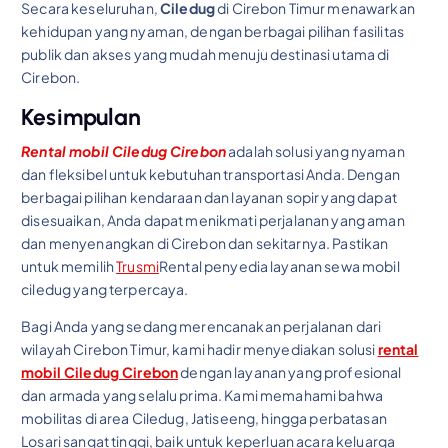
Secara keseluruhan,
Ciledug
di Cirebon Timur menawarkan
kehidupan yang nyaman, dengan berbagai pilihan fasilitas
publik dan akses yang mudah menuju destinasi utama di
Cirebon.
Kesimpulan
Rental mobil Ciledug Cirebon
adalah solusi yang nyaman
dan fleksibel untuk kebutuhan transportasi Anda. Dengan
berbagai pilihan kendaraan dan layanan sopir yang dapat
disesuaikan, Anda dapat menikmati perjalanan yang aman
dan menyenangkan di Cirebon dan sekitarnya. Pastikan
untuk memilih
Trusmi
Rental penyedia layanan sewa mobil
ciledug yang terpercaya.
Bagi Anda yang sedang merencanakan perjalanan dari
wilayah Cirebon Timur, kami hadir menyediakan solusi
rental
mobil Ciledug Cirebon
dengan layanan yang profesional
dan armada yang selalu prima. Kami memahami bahwa
mobilitas di area Ciledug, Jatiseeng, hingga perbatasan
Losari sangat tinggi, baik untuk keperluan acara keluarga