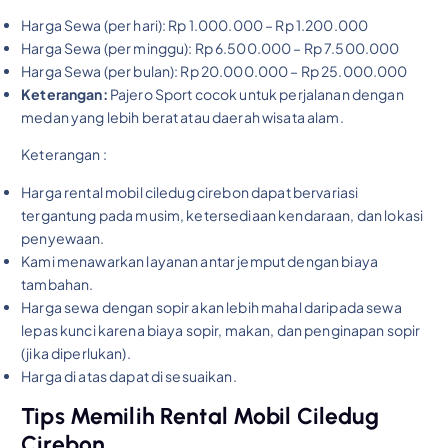
Harga Sewa (per hari): Rp 1.000.000 – Rp 1.200.000
Harga Sewa (per minggu): Rp 6.500.000 – Rp 7.500.000
Harga Sewa (per bulan): Rp 20.000.000 – Rp 25.000.000
Keterangan:
Pajero Sport cocok untuk perjalanan dengan
medan yang lebih berat atau daerah wisata alam.
Keterangan :
Harga rental mobil ciledug cirebon dapat bervariasi
tergantung pada musim, ketersediaan kendaraan, dan lokasi
penyewaan.
Kami menawarkan layanan antar jemput dengan biaya
tambahan.
Harga sewa dengan sopir akan lebih mahal daripada sewa
lepas kunci karena biaya sopir, makan, dan penginapan sopir
(jika diperlukan).
Harga di atas dapat di sesuaikan.
Tips Memilih Rental Mobil Ciledug
Cirebon