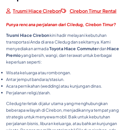
Trusmi Hiace Cirebon
Cirebon Timur Rental
Punya rencana perjalanan dari Ciledug, Cirebon Timur?
Trusmi Hiace Cirebon
kini hadir melayani kebutuhan
transportasi Anda di area Ciledug dan sekitarnya. Kami
menyediakan armada
Toyota Hiace Commuter
dan
Hiace
Premio
yang bersih, wangi, dan terawat untuk berbagai
keperluan seperti:
Wisata keluarga atau rombongan.
Antar jemput bandara/stasiun.
Acara pernikahan (wedding) atau kunjungan dinas.
Perjalanan religi/ziarah.
Ciledug terletak di jalur utama yang menghubungkan
beberapa wilayah di Cirebon, menjadikannya tempat yang
strategis untuk menyewa mobil. Baik untuk kebutuhan
perjalanan bisnis, liburan keluarga, atau bahkan kunjungan
wisata. Dengan memilih rental mobil Ciledug cirebon, ada