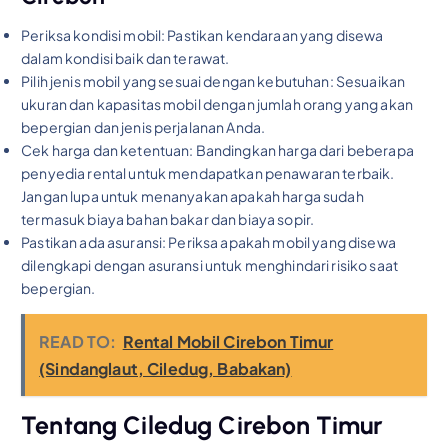
Periksa kondisi mobil: Pastikan kendaraan yang disewa
dalam kondisi baik dan terawat.
Pilih jenis mobil yang sesuai dengan kebutuhan: Sesuaikan
ukuran dan kapasitas mobil dengan jumlah orang yang akan
bepergian dan jenis perjalanan Anda.
Cek harga dan ketentuan: Bandingkan harga dari beberapa
penyedia rental untuk mendapatkan penawaran terbaik.
Jangan lupa untuk menanyakan apakah harga sudah
termasuk biaya bahan bakar dan biaya sopir.
Pastikan ada asuransi: Periksa apakah mobil yang disewa
dilengkapi dengan asuransi untuk menghindari risiko saat
bepergian.
READ TO:
Rental Mobil Cirebon Timur
(Sindanglaut, Ciledug, Babakan)
Tentang Ciledug Cirebon Timur