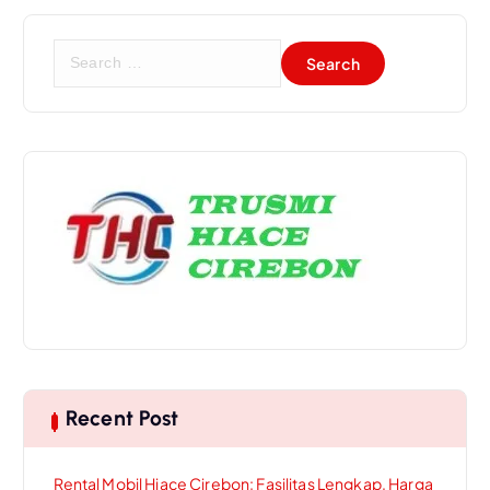
a
t
S
e
i
a
o
r
n
c
h
f
o
r
:
Recent Post
Rental Mobil Hiace Cirebon: Fasilitas Lengkap, Harga