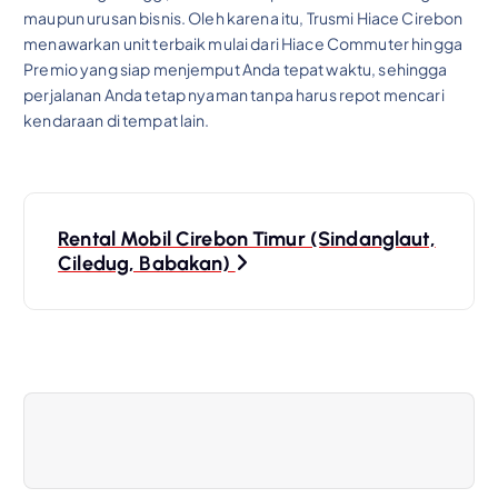
maupun urusan bisnis. Oleh karena itu, Trusmi Hiace Cirebon
menawarkan unit terbaik mulai dari Hiace Commuter hingga
Premio yang siap menjemput Anda tepat waktu, sehingga
perjalanan Anda tetap nyaman tanpa harus repot mencari
kendaraan di tempat lain.
P
o
Rental Mobil Cirebon Timur (Sindanglaut,
Ciledug, Babakan)
s
t
n
a
v
i
g