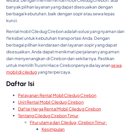
banyak pilihan layanan yang dapat disesuaikan dengan
berbagai kebutuhan, baik dengan sopir atau sewa lepas
kunci.
Rental mobil Ciledug Cirebon adalah solusi yang nyaman dan
fleksibel untuk kebutuhan transportasi Anda. Dengan
berbagai pilihan kendaraan dan layanan sopir yang dapat
disesuaikan, Anda dapat menikmati perjalanan yang aman
dan menyenangkan di Cirebon dan sekitarnya. Pastikan
untuk memilih Trusmi Hiace Cirebonpenyedia layanan
sewa
mobil di ciledug
yang terpercaya.
Daftar Isi
Pelayanan Rental Mobil Ciledug Cirebon
Unit Rental Mobil Ciledug Cirebon
Daftar Harga Rental Mobil Ciledug Cirebon
Tentang Ciledug Cirebon Timur
Fitur utama dari Ciledug, Cirebon Timur:
Kesimpulan