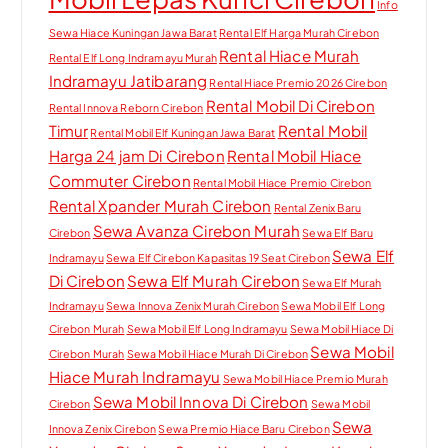
Info
Sewa Hiace Kuningan Jawa Barat
Rental Elf Harga Murah Cirebon
Rental Hiace Murah
Rental Elf Long Indramayu Murah
Indramayu Jatibarang
Rental Hiace Premio 2026 Cirebon
Rental Mobil Di Cirebon
Rental Innova Reborn Cirebon
Timur
Rental Mobil
Rental Mobil Elf Kuningan Jawa Barat
Harga 24 jam Di Cirebon
Rental Mobil Hiace
Commuter Cirebon
Rental Mobil Hiace Premio Cirebon
Rental Xpander Murah Cirebon
Rental Zenix Baru
Sewa Avanza Cirebon Murah
Cirebon
Sewa Elf Baru
Sewa Elf
Indramayu
Sewa Elf Cirebon Kapasitas 19 Seat Cirebon
Di Cirebon
Sewa Elf Murah Cirebon
Sewa Elf Murah
Indramayu
Sewa Innova Zenix Murah Cirebon
Sewa Mobil Elf Long
Cirebon Murah
Sewa Mobil Elf Long Indramayu
Sewa Mobil Hiace Di
Sewa Mobil
Cirebon Murah
Sewa Mobil Hiace Murah Di Cirebon
Hiace Murah Indramayu
Sewa Mobil Hiace Premio Murah
Sewa Mobil Innova Di Cirebon
Cirebon
Sewa Mobil
Sewa
Innova Zenix Cirebon
Sewa Premio Hiace Baru Cirebon