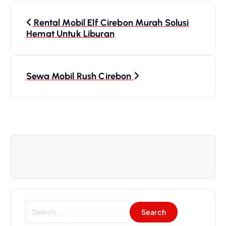
P
o
Rental Mobil Elf Cirebon Murah Solusi
Hemat Untuk Liburan
s
t
n
Sewa Mobil Rush Cirebon
a
v
i
g
a
t
i
o
S
n
e