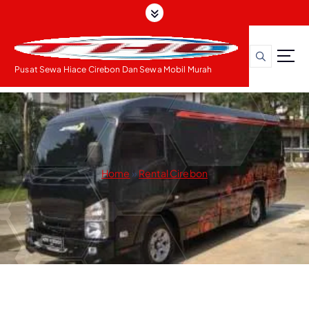
S
k
i
p
t
Pusat Sewa Hiace Cirebon Dan Sewa Mobil Murah
o
c
o
n
t
e
Home
»
Rental Cirebon
n
t