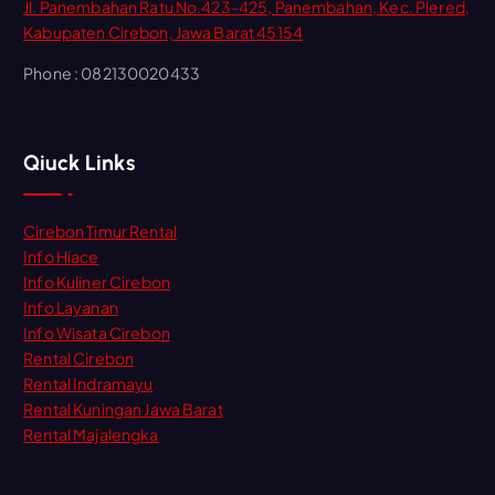
Jl. Panembahan Ratu No.423-425, Panembahan, Kec. Plered,
Kabupaten Cirebon, Jawa Barat 45154
Phone : 082130020433
Qiuck Links
Cirebon Timur Rental
Info Hiace
Info Kuliner Cirebon
Info Layanan
Info Wisata Cirebon
Rental Cirebon
Rental Indramayu
Rental Kuningan Jawa Barat
Rental Majalengka