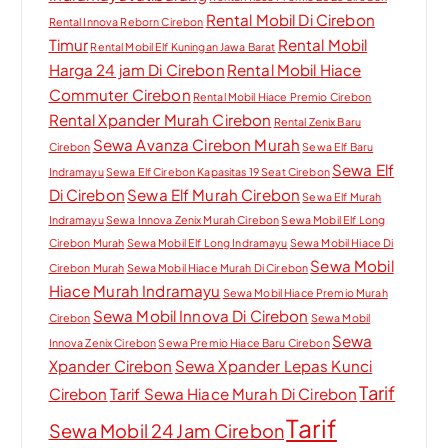
Rental Mobil Di Cirebon
Rental Innova Reborn Cirebon
Timur
Rental Mobil
Rental Mobil Elf Kuningan Jawa Barat
Harga 24 jam Di Cirebon
Rental Mobil Hiace
Commuter Cirebon
Rental Mobil Hiace Premio Cirebon
Rental Xpander Murah Cirebon
Rental Zenix Baru
Sewa Avanza Cirebon Murah
Cirebon
Sewa Elf Baru
Sewa Elf
Indramayu
Sewa Elf Cirebon Kapasitas 19 Seat Cirebon
Di Cirebon
Sewa Elf Murah Cirebon
Sewa Elf Murah
Indramayu
Sewa Innova Zenix Murah Cirebon
Sewa Mobil Elf Long
Cirebon Murah
Sewa Mobil Elf Long Indramayu
Sewa Mobil Hiace Di
Sewa Mobil
Cirebon Murah
Sewa Mobil Hiace Murah Di Cirebon
Hiace Murah Indramayu
Sewa Mobil Hiace Premio Murah
Sewa Mobil Innova Di Cirebon
Cirebon
Sewa Mobil
Sewa
Innova Zenix Cirebon
Sewa Premio Hiace Baru Cirebon
Xpander Cirebon
Sewa Xpander Lepas Kunci
Tarif
Cirebon
Tarif Sewa Hiace Murah Di Cirebon
Tarif
Sewa Mobil 24 Jam Cirebon