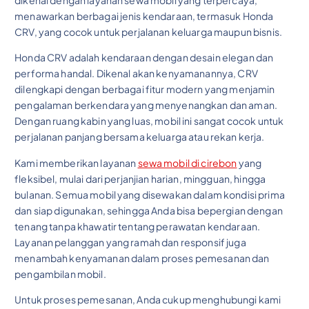
dikenal dengan layanan sewa mobil yang terpercaya,
menawarkan berbagai jenis kendaraan, termasuk Honda
CRV, yang cocok untuk perjalanan keluarga maupun bisnis.
Honda CRV adalah kendaraan dengan desain elegan dan
performa handal. Dikenal akan kenyamanannya, CRV
dilengkapi dengan berbagai fitur modern yang menjamin
pengalaman berkendara yang menyenangkan dan aman.
Dengan ruang kabin yang luas, mobil ini sangat cocok untuk
perjalanan panjang bersama keluarga atau rekan kerja.
Kami memberikan layanan
sewa mobil di cirebon
yang
fleksibel, mulai dari perjanjian harian, mingguan, hingga
bulanan. Semua mobil yang disewakan dalam kondisi prima
dan siap digunakan, sehingga Anda bisa bepergian dengan
tenang tanpa khawatir tentang perawatan kendaraan.
Layanan pelanggan yang ramah dan responsif juga
menambah kenyamanan dalam proses pemesanan dan
pengambilan mobil.
Untuk proses pemesanan, Anda cukup menghubungi kami