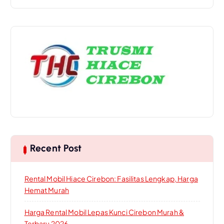
a
r
c
h
f
o
r
:
Recent Post
Rental Mobil Hiace Cirebon: Fasilitas Lengkap, Harga
Hemat Murah
Harga Rental Mobil Lepas Kunci Cirebon Murah &
Terbaru 2026